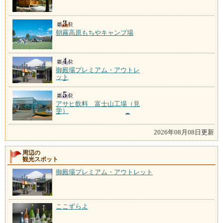
朝霧高原もちやキャンプ場
御殿場プレミアム・アウトレ
ット
アサヒ飲料 富士山工場（見
学）
2026年08月08日更新
周辺の
観光スポット
御殿場プレミアム・アウトレット
ここずらよ