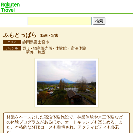
ふもとっぱら
動画・写真
静岡県富士宮市
エリア
買う - 物産販売所 - 体験館・宿泊体験
ジャンル
（研修）施設
林業をベースとした宿泊体験施設で、林業体験や木工体験など
の体験プログラムがあるほか、オートキャンプも楽しめる。ま
た、本格的なMTBコースも整備され、アクティビティも多彩
だ。