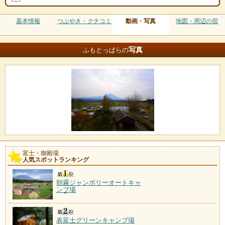
基本情報
つぶやき・クチコミ
動画・写真
地図・周辺の宿
写真
ふもとっぱらの
富士・御殿場
人気スポットランキング
朝霧ジャンボリーオートキャ
ンプ場
表富士グリーンキャンプ場