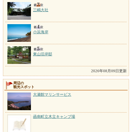
三嶋大社
小浜海岸
東山旧岸邸
2026年08月09日更新
周辺の
観光スポット
大瀬館マリンサービス
函南町立木立キャンプ場