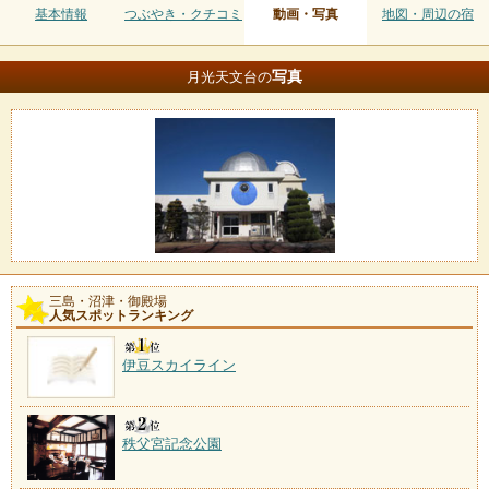
基本情報
つぶやき・クチコミ
動画・写真
地図・周辺の宿
写真
月光天文台の
三島・沼津・御殿場
人気スポットランキング
伊豆スカイライン
秩父宮記念公園