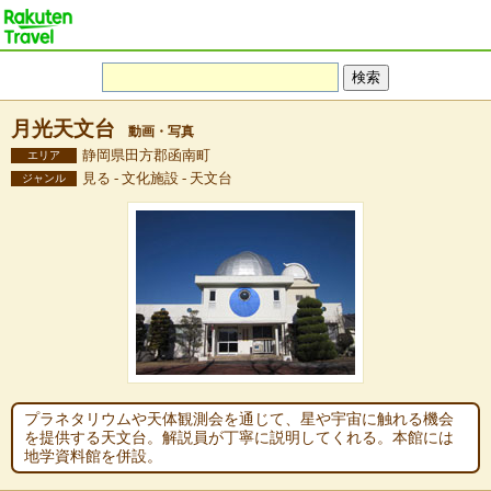
月光天文台
動画・写真
静岡県田方郡函南町
エリア
見る - 文化施設 - 天文台
ジャンル
プラネタリウムや天体観測会を通じて、星や宇宙に触れる機会
を提供する天文台。解説員が丁寧に説明してくれる。本館には
地学資料館を併設。