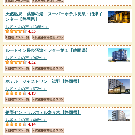
天然温泉 薬師の湯 スーパーホテル長泉・沼津イ
ンター
【静岡県】
お客さまの声（1368件）
4.33
ルートイン長泉沼津インター第１
【静岡県】
お客さまの声（962件）
4.32
ホテル ジャストワン 裾野
【静岡県】
お客さまの声（672件）
4.19
裾野セントラルホテル寿々木
【静岡県】
お客さまの声（408件）
4.14