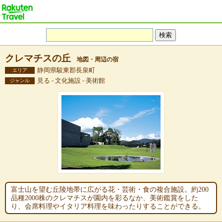
クレマチスの丘
地図・周辺の宿
静岡県駿東郡長泉町
エリア
見る - 文化施設 - 美術館
ジャンル
富士山を望む丘陵地帯に広がる花・芸術・食の複合施設。約200
品種2000株のクレマチスが園内を彩るなか、美術鑑賞をした
り、会席料理やイタリア料理を味わったりすることができる。