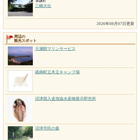
三嶋大社
2026年08月07日更新
周辺の
観光スポット
大瀬館マリンサービス
函南町立木立キャンプ場
沼津我入道漁協水産物展示即売所
沼津市民の森