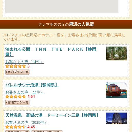
周辺の人気宿
クレマチスの丘の
クレマチスの丘
周辺のホテル・宿を、お客さまの評価が高い順に掲載し
ています。
泊まれる公園 ＩＮＮ ＴＨＥ ＰＡＲＫ
【静岡
県】
お客さまの声（14件）
5
バレルサウナ沼津
【静岡県】
お客さまの声（22件）
4.64
天然温泉 富嶽の湯 ドーミーイン三島
【静岡県】
お客さまの声（3029件）
4.43