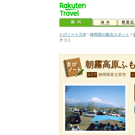
たびノートTOP
>
静岡県の観光スポット
>
チコミ
朝霧高原ふ
静岡県富士宮市
エリア
ジ