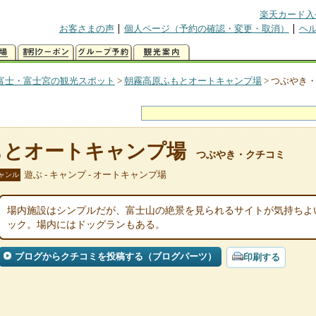
楽天カード入
お客さまの声
個人ページ（予約の確認・変更・取消）
ヘ
富士・富士宮の観光スポット
>
朝霧高原ふもとオートキャンプ場
>
つぶやき
もとオートキャンプ場
つぶやき・クチコミ
遊ぶ - キャンプ - オートキャンプ場
ャンル
場内施設はシンプルだが、富士山の絶景を見られるサイトが気持ちよ
ック。場内にはドッグランもある。
ブログからクチコミを投稿する（ブログパーツ）
印刷する