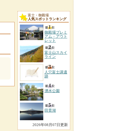
富士・御殿場
人気スポットランキング
御殿場プレミ
アム・アウト
レット
富士山スカイ
ライン
人穴富士講遺
跡
湧水公園
田貫湖
2026年08月07日更新