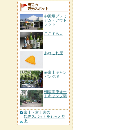
周辺の
観光スポット
御殿場プレミ
アム・アウト
レット
ここずらよ
あれこれ屋
表富士キャン
ピング場
朝霧高原オー
トキャンプ場
富士・富士宮の
観光スポットをもっと見
る