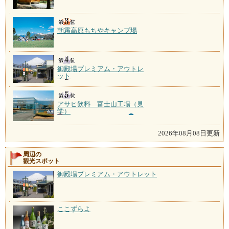
朝霧高原もちやキャンプ場
御殿場プレミアム・アウトレ
ット
アサヒ飲料 富士山工場（見
学）
2026年08月08日更新
周辺の
観光スポット
御殿場プレミアム・アウトレット
ここずらよ