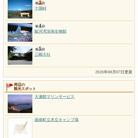
十国峠
駿河湾深海生物館
三嶋大社
2026年08月07日更新
周辺の
観光スポット
大瀬館マリンサービス
函南町立木立キャンプ場