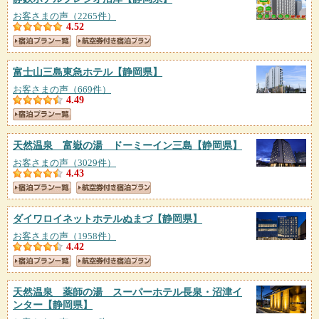
お客さまの声（2265件）
4.52
富士山三島東急ホテル
【静岡県】
お客さまの声（669件）
4.49
天然温泉 富嶽の湯 ドーミーイン三島
【静岡県】
お客さまの声（3029件）
4.43
ダイワロイネットホテルぬまづ
【静岡県】
お客さまの声（1958件）
4.42
天然温泉 薬師の湯 スーパーホテル長泉・沼津イ
ンター
【静岡県】