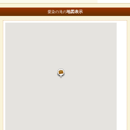
地図
表示
愛染の滝の