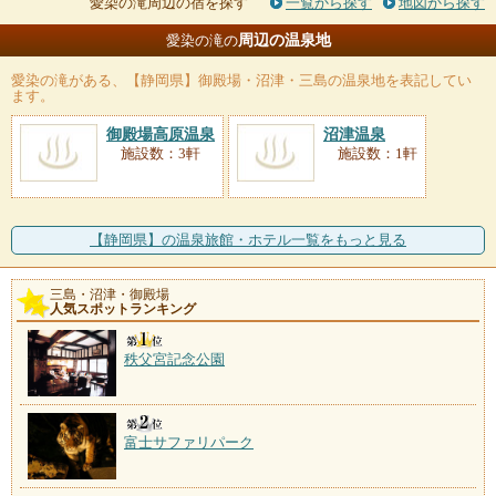
愛染の滝周辺の宿を探す
一覧から探す
地図から探す
周辺の温泉地
愛染の滝の
愛染の滝
がある、【静岡県】御殿場・沼津・三島の温泉地を表記してい
ます。
御殿場高原温泉
沼津温泉
施設数：3軒
施設数：1軒
【静岡県】の温泉旅館・ホテル一覧をもっと見る
三島・沼津・御殿場
人気スポットランキング
秩父宮記念公園
富士サファリパーク