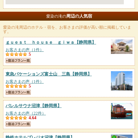
周辺の人気宿
愛染の滝の
愛染の滝
周辺のホテル・宿を、お客さまの評価が高い順に掲載していま
す。
ｇｕｅｓｔ ｈｏｕｓｅ ｇｉｗａ
【静岡県】
お客さまの声（1件）
5
東急バケーションズ富士山 三島
【静岡県】
お客さまの声（1件）
5
バレルサウナ沼津
【静岡県】
お客さまの声（22件）
4.64
静鉄ホテルプレジオ沼津
【静岡県】