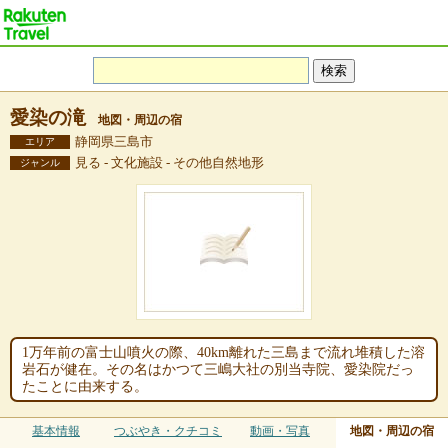
愛染の滝
地図・周辺の宿
静岡県三島市
エリア
見る - 文化施設 - その他自然地形
ジャンル
1万年前の富士山噴火の際、40km離れた三島まで流れ堆積した溶
岩石が健在。その名はかつて三嶋大社の別当寺院、愛染院だっ
たことに由来する。
基本情報
つぶやき・クチコミ
動画・写真
地図・周辺の宿