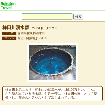
柿田川湧水群
つぶやき・クチコミ
静岡県駿東郡清水町
エリア
見る - 自然地形 - 湖沼
ジャンル
柿田川上流にあり、富士山の伏流水が、1日100万トン、こんこ
んと湧き出ている湧水群。付近一帯は「柿田川公園」として整
備され、都会のオアシスとして親しまれている。