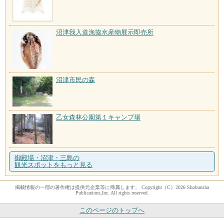
沼津我入道漁協水産物展示即売所
沼津市民の森
乙女森林公園第１キャンプ場
御殿場・沼津・三島の
観光スポットをもっと見る
掲載情報の一部の著作権は提供元企業等に帰属します。 Copyright（C）2026 Shobunsha
Publications,Inc. All rights reserved.
このページのトップへ