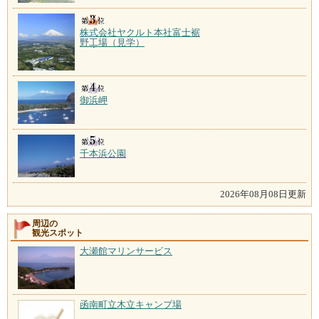
株式会社ヤクルト本社富士裾
野工場（見学）
御浜岬
千本浜公園
2026年08月08日更新
周辺の
観光スポット
大瀬館マリンサービス
函南町立木立キャンプ場