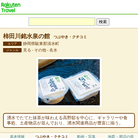
柿田川銘水泉の館
つぶやき・クチコミ
静岡県駿東郡清水町
エリア
見る - その他 - 名水
ジャンル
湧水でたてた抹茶が味わえる高野邸を中心に、ギャラリーや食
事処、土産物店が並んでおり、湧水関連商品が豊富に揃う。
基本情報
つぶやき・クチコミ
動画・写真
地図・周辺の宿