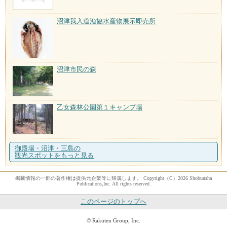
沼津我入道漁協水産物展示即売所
沼津市民の森
乙女森林公園第１キャンプ場
御殿場・沼津・三島の
観光スポットをもっと見る
掲載情報の一部の著作権は提供元企業等に帰属します。 Copyright（C）2026 Shobunsha
Publications,Inc. All rights reserved.
このページのトップへ
© Rakuten Group, Inc.