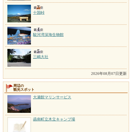
十国峠
駿河湾深海生物館
三嶋大社
2026年08月07日更新
周辺の
観光スポット
大瀬館マリンサービス
函南町立木立キャンプ場