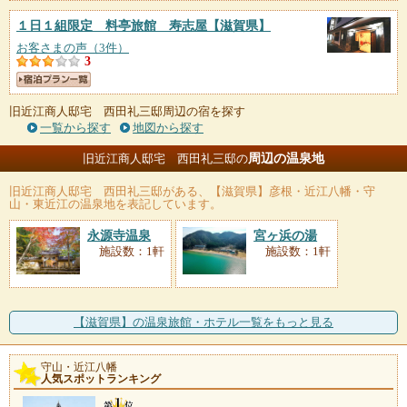
１日１組限定 料亭旅館 寿志屋
【滋賀県】
お客さまの声（3件）
3
旧近江商人邸宅 西田礼三邸周辺の宿を探す
一覧から探す
地図から探す
周辺の温泉地
旧近江商人邸宅 西田礼三邸の
旧近江商人邸宅 西田礼三邸
がある、【滋賀県】彦根・近江八幡・守
山・東近江の温泉地を表記しています。
永源寺温泉
宮ヶ浜の湯
施設数：1軒
施設数：1軒
【滋賀県】の温泉旅館・ホテル一覧をもっと見る
守山・近江八幡
人気スポットランキング