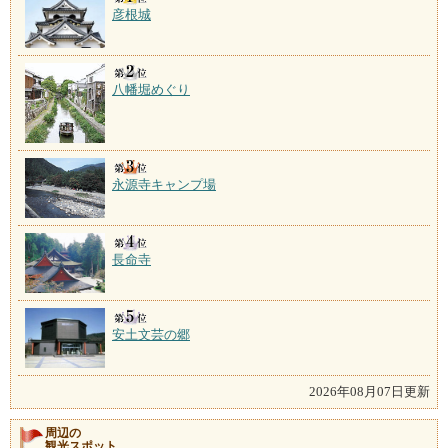
彦根城
八幡堀めぐり
永源寺キャンプ場
長命寺
安土文芸の郷
2026年08月07日更新
周辺の
観光スポット