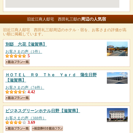
周辺の人気宿
旧近江商人邸宅 西田礼三邸の
旧近江商人邸宅 西田礼三邸
周辺のホテル・宿を、お客さまの評価が高
い順に掲載しています。
別邸 六花
【滋賀県】
お客さまの声（1件）
5
ＨＯＴＥＬ Ｒ９ Ｔｈｅ Ｙａｒｄ 蒲生日野
【滋賀県】
お客さまの声（74件）
4.42
ビジネスグリーンホテル日野
【滋賀県】
お客さまの声（388件）
3.69