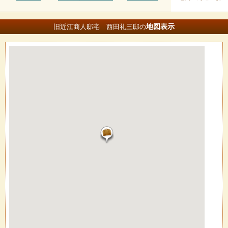
地図
表示
旧近江商人邸宅 西田礼三邸の