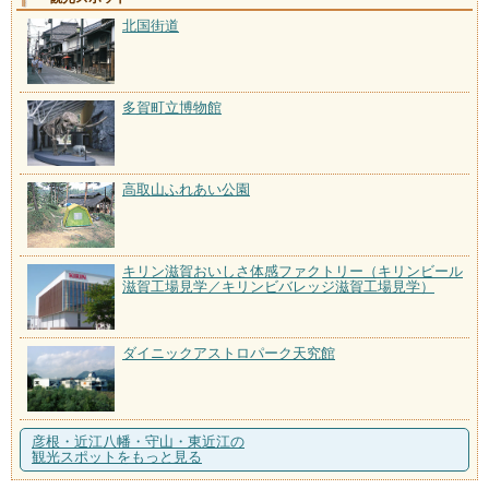
北国街道
多賀町立博物館
高取山ふれあい公園
キリン滋賀おいしさ体感ファクトリー（キリンビール
滋賀工場見学／キリンビバレッジ滋賀工場見学）
ダイニックアストロパーク天究館
彦根・近江八幡・守山・東近江の
観光スポットをもっと見る