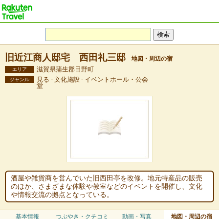
旧近江商人邸宅 西田礼三邸
地図・周辺の宿
滋賀県蒲生郡日野町
エリア
見る - 文化施設 - イベントホール・公会
ジャンル
堂
酒屋や雑貨商を営んでいた旧西田亭を改修。地元特産品の販売
のほか、さまざまな体験や教室などのイベントを開催し、文化
や情報交流の拠点となっている。
基本情報
つぶやき・クチコミ
動画・写真
地図・周辺の宿