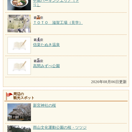
甲南パーキングエリア（下
り）
ＴＯＴＯ 滋賀工場（見学）
信楽たぬき温泉
高間みずべ公園
2026年08月06日更新
周辺の
観光スポット
新宮神社の桜
雨山文化運動公園の桜・ツツジ