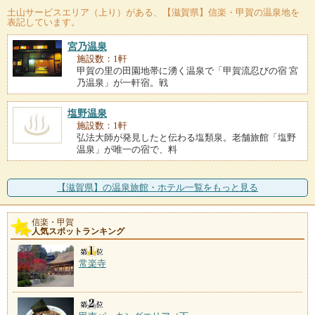
土山サービスエリア（上り）
がある、【滋賀県】信楽・甲賀の温泉地を
表記しています。
宮乃温泉
施設数：1軒
甲賀の里の田園地帯に湧く温泉で「甲賀流忍びの宿 宮
乃温泉」が一軒宿。戦
塩野温泉
施設数：1軒
弘法大師が発見したと伝わる塩類泉。老舗旅館「塩野
温泉」が唯一の宿で、料
【滋賀県】の温泉旅館・ホテル一覧をもっと見る
信楽・甲賀
人気スポットランキング
常楽寺