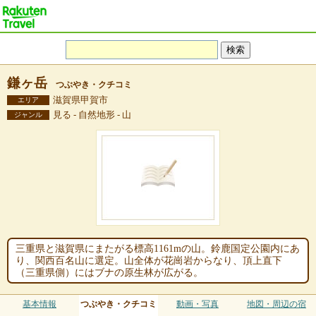
鎌ヶ岳
つぶやき・クチコミ
滋賀県甲賀市
エリア
見る - 自然地形 - 山
ジャンル
三重県と滋賀県にまたがる標高1161mの山。鈴鹿国定公園内にあ
り、関西百名山に選定。山全体が花崗岩からなり、頂上直下
（三重県側）にはブナの原生林が広がる。
基本情報
つぶやき・クチコミ
動画・写真
地図・周辺の宿