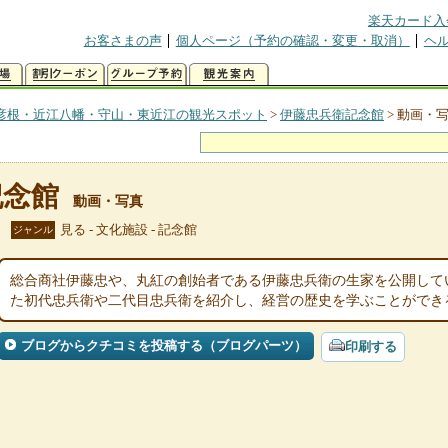
楽天カード入
お客さまの声
個人ページ（予約の確認・変更・取消）
ヘ
彦根・近江八幡・守山・東近江の観光スポット
>
伊藤忠兵衛記念館
>
動画・
記念館
動画・写真
見る - 文化施設 - 記念館
ジャンル
総合商社伊藤忠や、丸紅の創始者である伊藤忠兵衛の生家を公開して
た初代忠兵衛や二代目忠兵衛を紹介し、経営の歴史を学ぶことができ
ブログからクチコミを投稿する（ブログパーツ）
印刷する