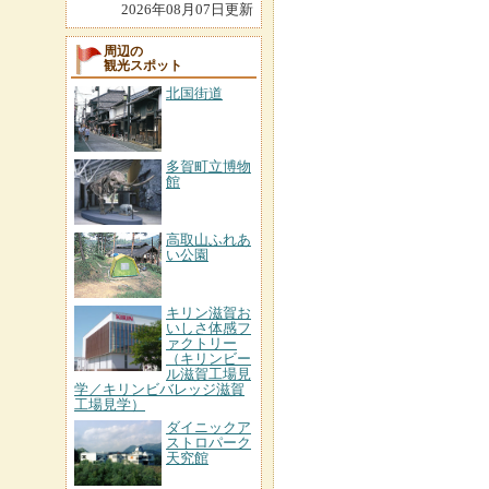
2026年08月07日更新
周辺の
観光スポット
北国街道
多賀町立博物
館
高取山ふれあ
い公園
キリン滋賀お
いしさ体感フ
ァクトリー
（キリンビー
ル滋賀工場見
学／キリンビバレッジ滋賀
工場見学）
ダイニックア
ストロパーク
天究館