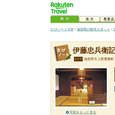
たびノートTOP
>
滋賀県の観光スポット
>
伊藤忠兵衛
滋賀県犬上郡豊郷町
エリア
写真をもっと見る