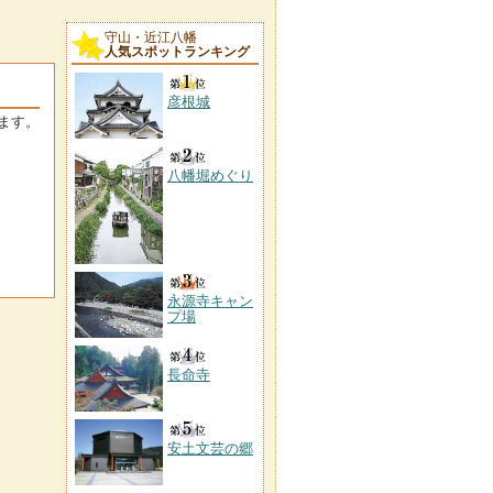
守山・近江八幡
人気スポットランキング
彦根城
ます。
八幡堀めぐり
永源寺キャン
プ場
長命寺
安土文芸の郷