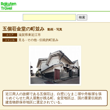
五個荘金堂の町並み
動画・写真
滋賀県東近江市
エリア
見る - その他 - 伝統的町並み
ジャンル
近江商人の故郷である五個荘は、白壁になまこ塀や舟板塀を張
りめぐらせた商人屋敷が残る町。金堂地区は、国の重要伝統的
建造物群保存地区に選定されている。