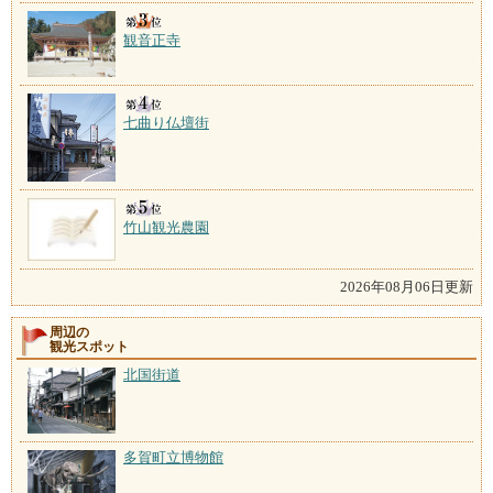
観音正寺
七曲り仏壇街
竹山観光農園
2026年08月06日更新
周辺の
観光スポット
北国街道
多賀町立博物館