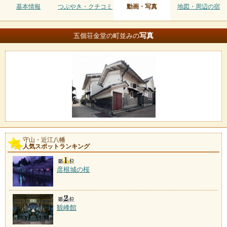
基本情報
つぶやき・クチコミ
動画・写真
地図・周辺の宿
写真
五個荘金堂の町並みの
守山・近江八幡
人気スポットランキング
彦根城の桜
観峰館