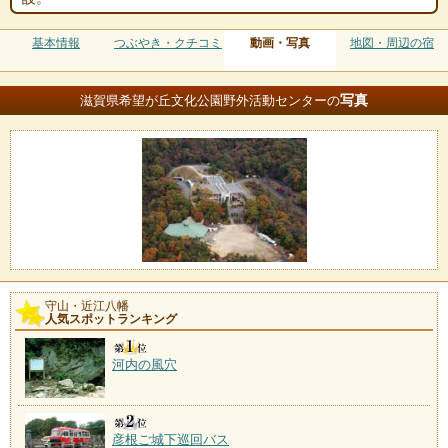
基本情報
つぶやき・クチコミ
動画・写真
地図・周辺の宿
写真
滋賀県希望が丘文化公園野外活動センターの
守山・近江八幡
人気スポットランキング
河内の風穴
彦根ご城下巡回バス