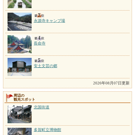
永源寺キャンプ場
長命寺
安土文芸の郷
2026年08月07日更新
周辺の
観光スポット
北国街道
多賀町立博物館