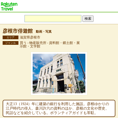
彦根市俳遊館
動画・写真
滋賀県彦根市
エリア
買う - 物産販売所 - 資料館・郷土館・展
ジャンル
示館・文学館
大正13（1924）年に建築の銀行を利用した施設。彦根ゆかりの
江戸時代の俳人、森川許六の資料のほか、彦根の文化や歴史、
民話などを紹介している。ボランティアガイドも常駐。