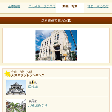
基本情報
つぶやき・クチコミ
動画・写真
地図・周辺の宿
写真
彦根市俳遊館の
守山・近江八幡
人気スポットランキング
彦根城
八幡堀めぐり