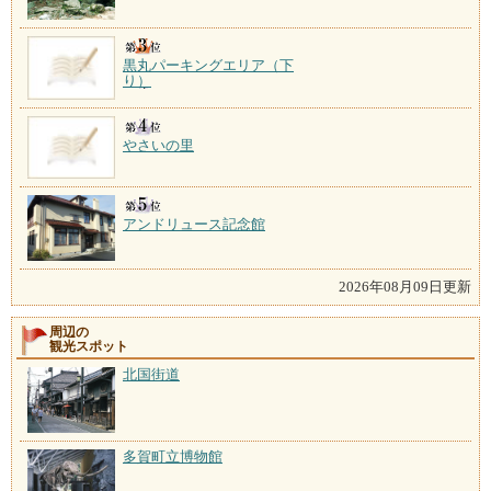
黒丸パーキングエリア（下
り）
やさいの里
アンドリュース記念館
2026年08月09日更新
周辺の
観光スポット
北国街道
多賀町立博物館