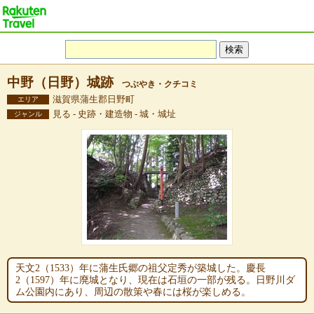
中野（日野）城跡
つぶやき・クチコミ
滋賀県蒲生郡日野町
エリア
見る - 史跡・建造物 - 城・城址
ジャンル
天文2（1533）年に蒲生氏郷の祖父定秀が築城した。慶長
2（1597）年に廃城となり、現在は石垣の一部が残る。日野川ダ
ム公園内にあり、周辺の散策や春には桜が楽しめる。