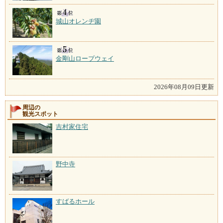
城山オレンヂ園
金剛山ロープウェイ
2026年08月09日更新
周辺の
観光スポット
吉村家住宅
野中寺
すばるホール