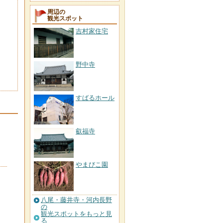
周辺の
観光スポット
吉村家住宅
野中寺
すばるホール
叡福寺
やまびこ園
八尾・藤井寺・河内長野
の
観光スポットをもっと見
る