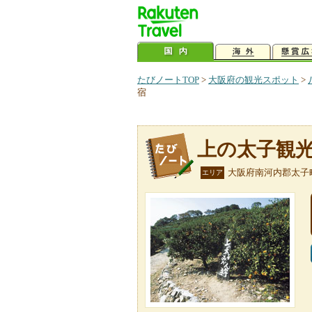
たびノートTOP
>
大阪府の観光スポット
>
宿
上の太子観
大阪府南河内郡太子
エリア