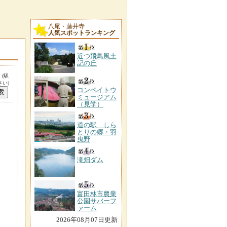
八尾・藤井寺
人気スポットランキング
近つ飛鳥風土
記の丘
。
(駅
い)
コンペイトウ
ミュージアム
（見学）
道の駅 しら
とりの郷・羽
曳野
滝畑ダム
富田林市農業
公園サバーフ
ァーム
2026年08月07日更新