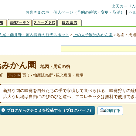
楽天カード入
お客さまの声
個人ページ（予約の確認・変更・取消）
ヘ
八尾・藤井寺・河内長野の観光スポット
>
上の太子観光みかん園
>
地図・周
光みかん園
地図・周辺の宿
町
買う - 物産販売所 - 観光農園・農場
ジャンル
新鮮な旬の味覚を自分たちの手で収穫して食べられる。味覚狩りの醍
広大な広場は自由にのびのびと遊べ、アスレチックは無料で使用でき
ブログからクチコミを投稿する（ブログパーツ）
印刷する