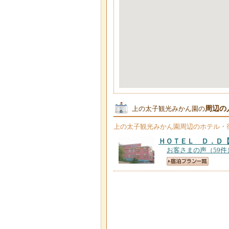
周辺の
上の太子観光みかん園の
上の太子観光みかん園
周辺のホテル・
ＨＯＴＥＬ Ｄ．Ｄ
お客さまの声（59件