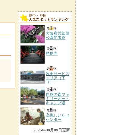
豊中・池田
人気スポットランキング
大阪府営箕面
公園昆虫館
勝尾寺
吹田サービス
エリア（下
り）
自然の森ファ
ミリーオート
キャンプ場
高槻しいたけ
センター
2026年08月09日更新