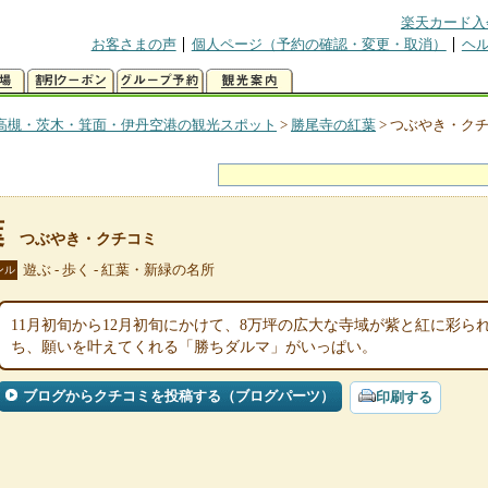
楽天カード入
お客さまの声
個人ページ（予約の確認・変更・取消）
ヘ
高槻・茨木・箕面・伊丹空港の観光スポット
>
勝尾寺の紅葉
>
つぶやき・ク
葉
つぶやき・クチコミ
遊ぶ - 歩く - 紅葉・新緑の名所
ンル
11月初旬から12月初旬にかけて、8万坪の広大な寺域が紫と紅に彩
ち、願いを叶えてくれる「勝ちダルマ」がいっぱい。
ブログからクチコミを投稿する（ブログパーツ）
印刷する