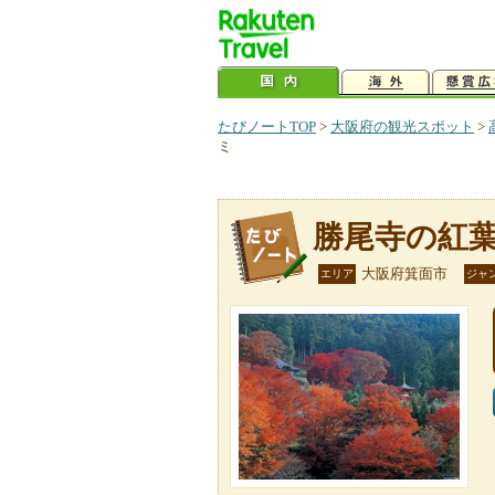
たびノートTOP
>
大阪府の観光スポット
>
ミ
勝尾寺の紅
大阪府箕面市
エリア
ジャ