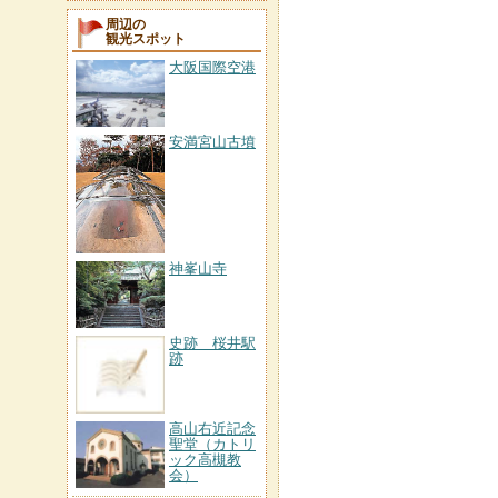
周辺の
観光スポット
大阪国際空港
安満宮山古墳
神峯山寺
史跡 桜井駅
跡
高山右近記念
聖堂（カトリ
ック高槻教
会）