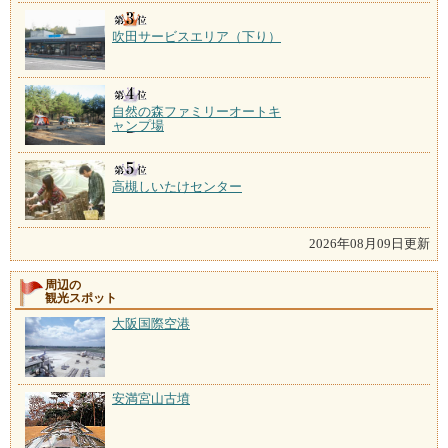
吹田サービスエリア（下り）
自然の森ファミリーオートキ
ャンプ場
高槻しいたけセンター
2026年08月09日更新
周辺の
観光スポット
大阪国際空港
安満宮山古墳