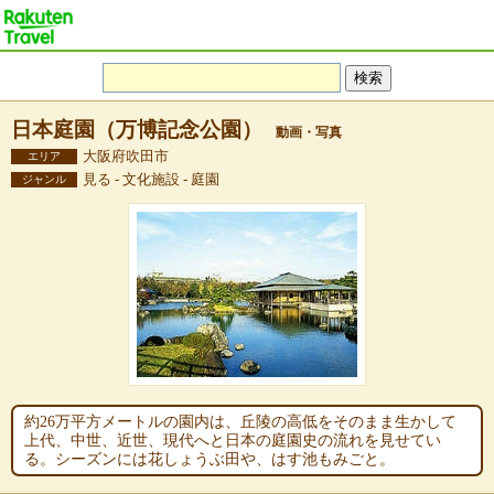
日本庭園（万博記念公園）
動画・写真
大阪府吹田市
エリア
見る - 文化施設 - 庭園
ジャンル
約26万平方メートルの園内は、丘陵の高低をそのまま生かして
上代、中世、近世、現代へと日本の庭園史の流れを見せてい
る。シーズンには花しょうぶ田や、はす池もみごと。