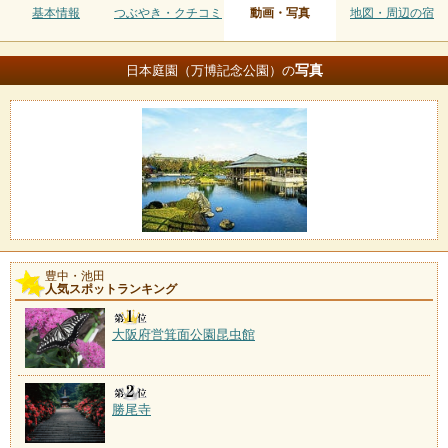
基本情報
つぶやき・クチコミ
動画・写真
地図・周辺の宿
写真
日本庭園（万博記念公園）の
豊中・池田
人気スポットランキング
大阪府営箕面公園昆虫館
勝尾寺