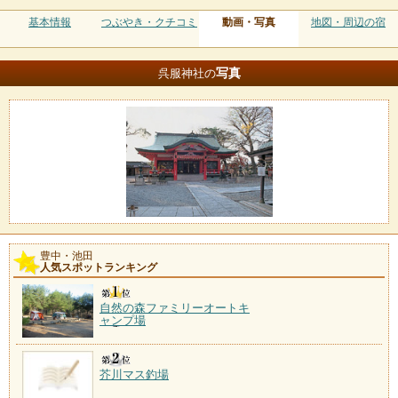
基本情報
つぶやき・クチコミ
動画・写真
地図・周辺の宿
写真
呉服神社の
豊中・池田
人気スポットランキング
自然の森ファミリーオートキ
ャンプ場
芥川マス釣場