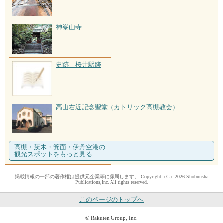
神峯山寺
史跡 桜井駅跡
高山右近記念聖堂（カトリック高槻教会）
高槻・茨木・箕面・伊丹空港の
観光スポットをもっと見る
掲載情報の一部の著作権は提供元企業等に帰属します。 Copyright（C）2026 Shobunsha
Publications,Inc. All rights reserved.
このページのトップへ
© Rakuten Group, Inc.