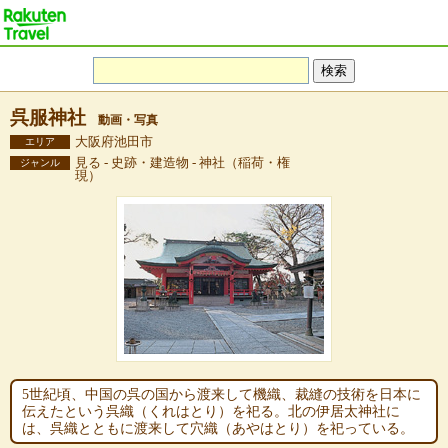
呉服神社
動画・写真
大阪府池田市
エリア
見る - 史跡・建造物 - 神社（稲荷・権
ジャンル
現）
5世紀頃、中国の呉の国から渡来して機織、裁縫の技術を日本に
伝えたという呉織（くれはとり）を祀る。北の伊居太神社に
は、呉織とともに渡来して穴織（あやはとり）を祀っている。