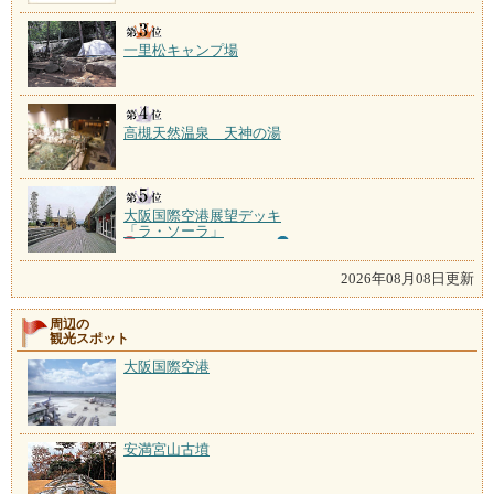
一里松キャンプ場
高槻天然温泉 天神の湯
大阪国際空港展望デッキ
「ラ・ソーラ」
2026年08月08日更新
周辺の
観光スポット
大阪国際空港
安満宮山古墳