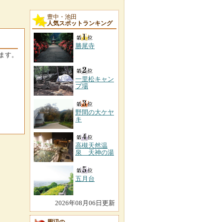
豊中・池田
人気スポットランキング
勝尾寺
ます。
一里松キャン
プ場
野間の大ケヤ
キ
高槻天然温
泉 天神の湯
五月台
2026年08月06日更新