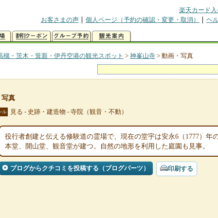
楽天カード入
お客さまの声
個人ページ（予約の確認・変更・取消）
ヘ
高槻・茨木・箕面・伊丹空港の観光スポット
>
神峯山寺
>
動画・写真
・写真
見る - 史跡・建造物 - 寺院（観音・不動）
ンル
役行者創建と伝える修験道の霊場で、現在の堂宇は安永6（1777）年の
本堂、開山堂、観音堂が建つ。自然の地形を利用した庭園も見事。
ブログからクチコミを投稿する（ブログパーツ）
印刷する