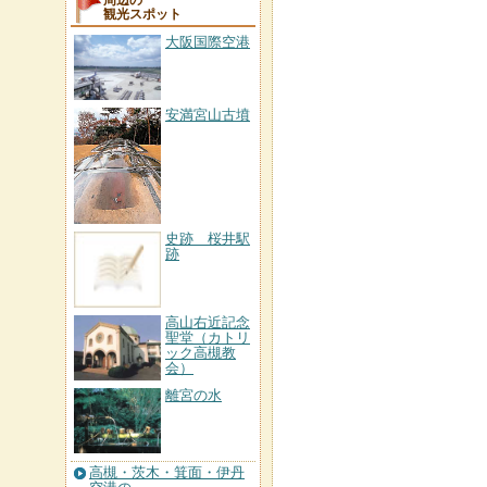
周辺の
観光スポット
大阪国際空港
安満宮山古墳
史跡 桜井駅
跡
高山右近記念
聖堂（カトリ
ック高槻教
会）
離宮の水
高槻・茨木・箕面・伊丹