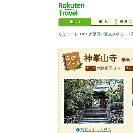
たびノートTOP
>
大阪府の観光スポット
>
神峯山寺
動画
大阪府高槻市
エリア
ジャ
写真をもっと見る