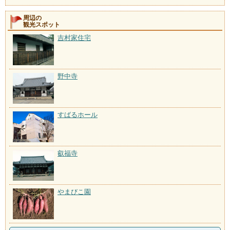
周辺の
観光スポット
吉村家住宅
野中寺
すばるホール
叡福寺
やまびこ園