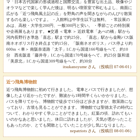
マ「日本古代国家の形成過程と国際交流」を豊富な出土品、映像やジ
オラマなどで楽しく学んだ後は、明るい喫茶室で和むもよし、南面に
広がる「近つ飛鳥風土記の丘」を野鳥の声を聞きながらのんびり散策
するのも楽しいですよ。 ・入館料は中学生以下は無料。 ・常設展の
みは、高校・大学生200円、一般300円と安い。 ・季節ごとの特別展
や企画展もあります。 ■交通 ＜電車 ＞ 近鉄電車「あべの橋」駅から
河内長野行き準急「喜志」駅まで約25分。 「喜志」駅から金剛バス阪
南ネオポリス行き終点まで約15分。「阪南ネオポリス」バス停より約
600m ＜車＞ 南阪奈道路「太子」I.C.から国道166号線をへて、約10
分 西名阪道「藤井寺」I.C.から国道170号線をへて、約25分 阪和道
「美原北」I.C.から国道309号線をへて、約30分
itsukanoyume さん （投稿日 07-06-01）
近つ飛鳥博物館
近つ飛鳥博物館に初めて行きました。 電車とバスで行きましたが、想
像したより近かったですが、難波から1時間半くらいかかりました。
バスを降りてから、博物館で徒歩で15分ほど歩きますが、散策路にな
っており、古墳も見ることができます。 博物館では聖徳太子の時代に
ついて、わかりやすく学ぶことができました。紅葉の頃、訪れてもい
いのかなあと思いました。休日に訪れましたが、天気が悪かったこと
もあったのか、とても閑散としていたことが少し気になりました。
nepatriots さん （投稿日 08-01-06）