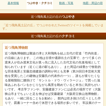
基本情報
つぶやき・クチコミ
動画・写真
地図・周辺の宿
つぶやき
近つ飛鳥風土記の丘の
「近つ飛鳥風土記の丘」でつぶやかれたTwitterのツイートを掲載していま
す。
クチコミ
近つ飛鳥風土記の丘の
近つ飛鳥博物館
近つ飛鳥博物館は難波の津と大和飛鳥を結ぶ古代の官道「竹内街道」
の沿線にあります。 この地は古墳や遺跡出土の宝庫で、かつて多くの
渡来人が住み渡来文化が真っ先に流入した古代文化の先進地域として
知られています（近くに道の駅もあり）。 また周辺の緑豊かで牧歌的
な田舎風景と安藤忠雄建築の調和が何とも見事（第26回日本芸術大賞
他を受賞したこの建物は安藤氏の代表作の一つ）。誰もが座りたくな
る屋根階段に腰掛けて「サントル・ドウ・ヴィラージュ」で買った滋
味あふれるパンをかじりながら風景を眺めていると本当に気持ちがい
いです。 考古学ファンや、安藤建築ファンには必見の場所です（大阪
狭山市までちょいと足を伸ばせば安藤建築「大阪府立狭山池博物館」
もあり、一緒に回ることをお勧め）。 館内は吹き抜けの広々とした作
りで、図書コーナー含めて休憩できる場所が多いです。 常設展のテー