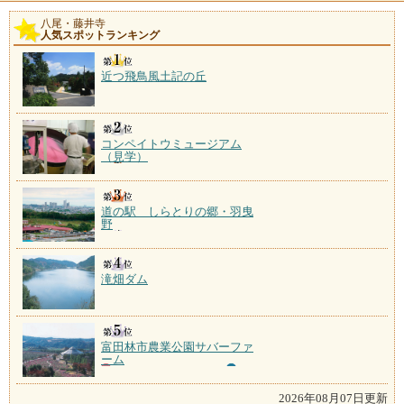
八尾・藤井寺
人気スポットランキング
近つ飛鳥風土記の丘
コンペイトウミュージアム
（見学）
道の駅 しらとりの郷・羽曳
野
滝畑ダム
富田林市農業公園サバーファ
ーム
2026年08月07日更新