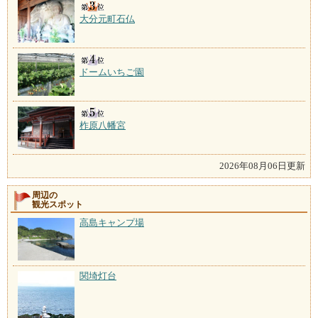
大分元町石仏
ドームいちご園
柞原八幡宮
2026年08月06日更新
周辺の
観光スポット
高島キャンプ場
関埼灯台