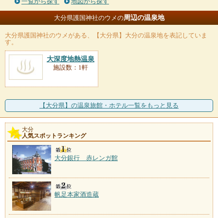
一覧から探す
地図から探す
周辺の温泉地
大分県護国神社のウメの
大分県護国神社のウメ
がある、【大分県】大分の温泉地を表記していま
す。
大深度地熱温泉
施設数：1軒
【大分県】の温泉旅館・ホテル一覧をもっと見る
大分
人気スポットランキング
大分銀行 赤レンガ館
帆足本家酒造蔵