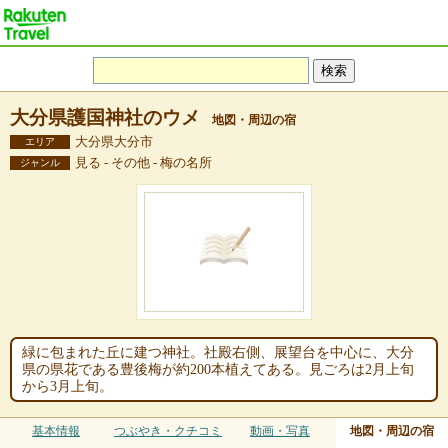
大分県護国神社のウメ
地図・周辺の宿
大分県大分市
エリア
見る - その他 - 梅の名所
ジャンル
緑に包まれた丘に建つ神社。社殿右側、展望台を中心に、大分
県の県花である豊後梅が約200本植えてある。見ごろは2月上旬
から3月上旬。
基本情報
つぶやき・クチコミ
動画・写真
地図・周辺の宿