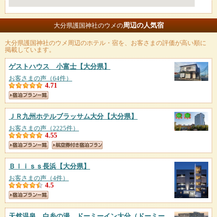
周辺の人気宿
大分県護国神社のウメの
大分県護国神社のウメ
周辺のホテル・宿を、お客さまの評価が高い順に
掲載しています。
ゲストハウス 小富士
【大分県】
お客さまの声（64件）
4.71
ＪＲ九州ホテルブラッサム大分
【大分県】
お客さまの声（2225件）
4.55
Ｂｌｉｓｓ長浜
【大分県】
お客さまの声（4件）
4.5
天然温泉 白糸の湯 ドーミーイン大分（ドーミー