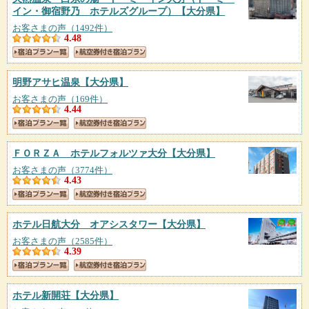
イン・御宿野乃 ホテルズグループ）
【大分県】
お客さまの声（1492件）
4.48
明野アサヒ温泉
【大分県】
お客さまの声（169件）
4.44
ＦＯＲＺＡ ホテルフォルツァ大分
【大分県】
お客さまの声（3774件）
4.43
ホテル日航大分 オアシスタワー
【大分県】
お客さまの声（2585件）
4.39
ホテル新開荘
【大分県】