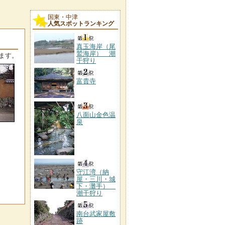
国東・中津
人気スポットランキング
真玉海岸（尾
鷲海岸） 潮
ます。
干狩り
富貴寺
八面山金色温
泉
守江湾（納
屋・三川・城
下・灘手）
潮干狩り
南台武家屋敷
跡