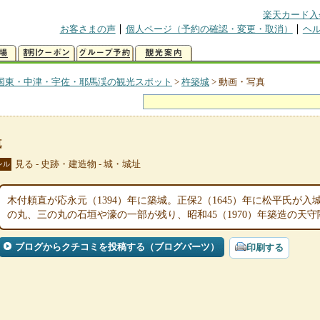
楽天カード入
お客さまの声
個人ページ（予約の確認・変更・取消）
ヘ
国東・中津・宇佐・耶馬渓の観光スポット
>
杵築城
>
動画・写真
真
見る - 史跡・建造物 - 城・城址
ンル
木付頼直が応永元（1394）年に築城。正保2（1645）年に松平氏が
の丸、三の丸の石垣や濠の一部が残り、昭和45（1970）年築造の天
ブログからクチコミを投稿する（ブログパーツ）
印刷する