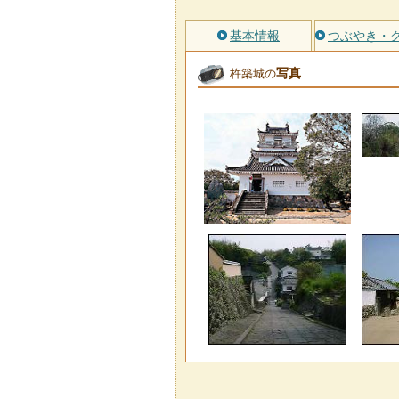
基本情報
つぶやき・
写真
杵築城の