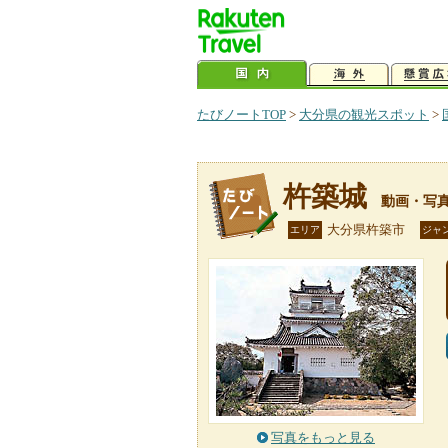
たびノートTOP
>
大分県の観光スポット
>
杵築城
動画・写
大分県杵築市
エリア
ジャ
写真をもっと見る