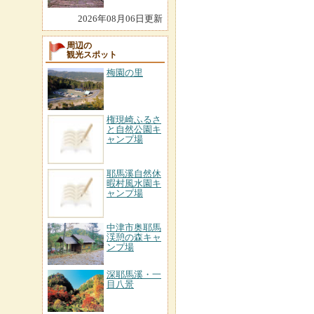
2026年08月06日更新
周辺の
観光スポット
梅園の里
権現崎ふるさ
と自然公園キ
ャンプ場
耶馬溪自然休
暇村風水園キ
ャンプ場
中津市奥耶馬
渓憩の森キャ
ンプ場
深耶馬溪・一
目八景