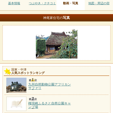
基本情報
つぶやき・クチコミ
動画・写真
地図・周辺の宿
写真
神尾家住宅の
国東・中津
人気スポットランキング
九州自然動物公園アフリカン
サファリ
権現崎ふるさと自然公園キャ
ンプ場