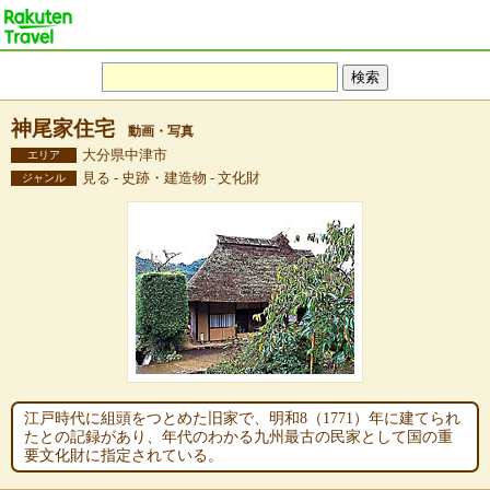
神尾家住宅
動画・写真
大分県中津市
エリア
見る - 史跡・建造物 - 文化財
ジャンル
江戸時代に組頭をつとめた旧家で、明和8（1771）年に建てられ
たとの記録があり、年代のわかる九州最古の民家として国の重
要文化財に指定されている。