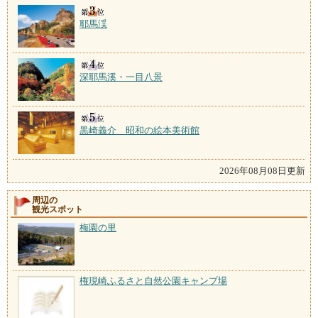
耶馬渓
深耶馬溪・一目八景
黒崎義介 昭和の絵本美術館
2026年08月08日更新
周辺の
観光スポット
梅園の里
権現崎ふるさと自然公園キャンプ場