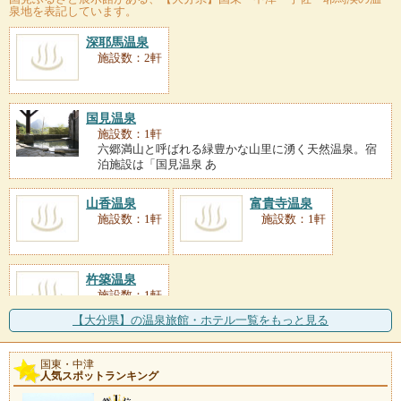
泉地を表記しています。
深耶馬温泉
施設数：2軒
国見温泉
施設数：1軒
六郷満山と呼ばれる緑豊かな山里に湧く天然温泉。宿
泊施設は「国見温泉 あ
山香温泉
富貴寺温泉
施設数：1軒
施設数：1軒
杵築温泉
施設数：1軒
【大分県】の温泉旅館・ホテル一覧をもっと見る
国東・中津
人気スポットランキング