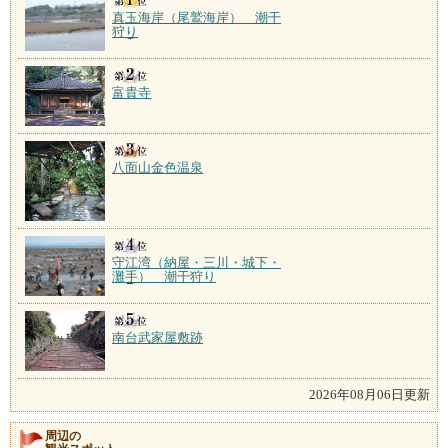
真玉海岸（尾鷲海岸） 潮干
狩り
富貴寺
八面山金色温泉
守江湾（納屋・三川・城下・
灘手） 潮干狩り
南台武家屋敷跡
2026年08月06日更新
周辺の