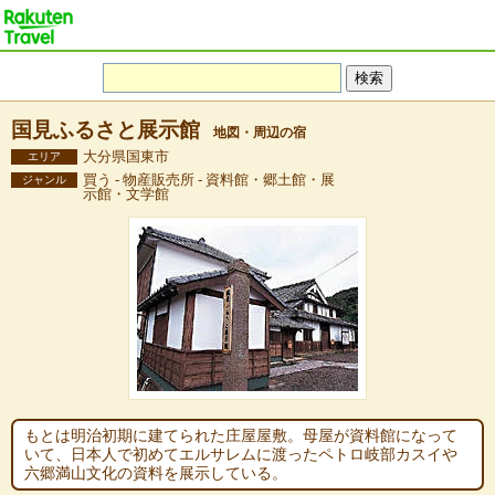
国見ふるさと展示館
地図・周辺の宿
大分県国東市
エリア
買う - 物産販売所 - 資料館・郷土館・展
ジャンル
示館・文学館
もとは明治初期に建てられた庄屋屋敷。母屋が資料館になって
いて、日本人で初めてエルサレムに渡ったペトロ岐部カスイや
六郷満山文化の資料を展示している。