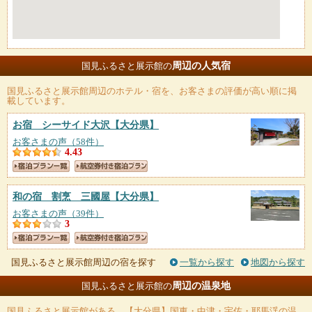
周辺の人気宿
国見ふるさと展示館の
国見ふるさと展示館
周辺のホテル・宿を、お客さまの評価が高い順に掲
載しています。
お宿 シーサイド大沢
【大分県】
お客さまの声（58件）
4.43
和の宿 割烹 三國屋
【大分県】
お客さまの声（39件）
3
国見ふるさと展示館周辺の宿を探す
一覧から探す
地図から探す
周辺の温泉地
国見ふるさと展示館の
国見ふるさと展示館
がある、【大分県】国東・中津・宇佐・耶馬渓の温