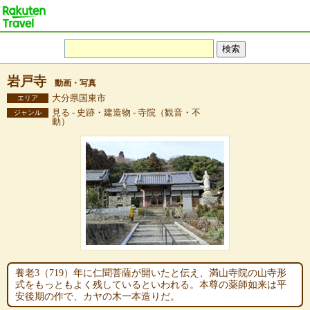
岩戸寺
動画・写真
大分県国東市
エリア
見る - 史跡・建造物 - 寺院（観音・不
ジャンル
動）
養老3（719）年に仁聞菩薩が開いたと伝え、満山寺院の山寺形
式をもっともよく残しているといわれる。本尊の薬師如来は平
安後期の作で、カヤの木一本造りだ。