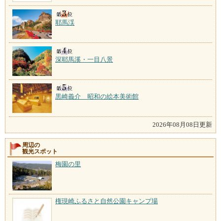
耶馬渓
深耶馬溪・一目八景
黒崎義介 昭和の絵本美術館
2026年08月08日更新
周辺の
観光スポット
梅園の里
権現崎ふるさと自然公園キャンプ場