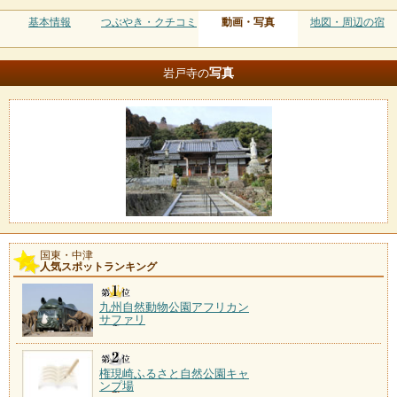
基本情報
つぶやき・クチコミ
動画・写真
地図・周辺の宿
写真
岩戸寺の
国東・中津
人気スポットランキング
九州自然動物公園アフリカン
サファリ
権現崎ふるさと自然公園キャ
ンプ場