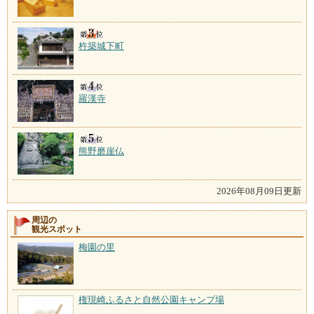
杵築城下町
羅漢寺
熊野磨崖仏
2026年08月09日更新
周辺の
観光スポット
梅園の里
権現崎ふるさと自然公園キャンプ場