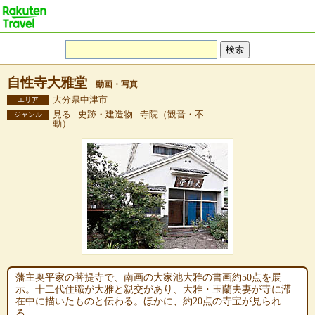
自性寺大雅堂
動画・写真
大分県中津市
エリア
見る - 史跡・建造物 - 寺院（観音・不
ジャンル
動）
藩主奥平家の菩提寺で、南画の大家池大雅の書画約50点を展
示。十二代住職が大雅と親交があり、大雅・玉蘭夫妻が寺に滞
在中に描いたものと伝わる。ほかに、約20点の寺宝が見られ
る。