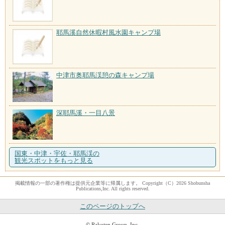
耶馬溪自然休暇村風水園キャンプ場
中津市奥耶馬渓憩の森キャンプ場
深耶馬溪・一目八景
国東・中津・宇佐・耶馬渓の
観光スポットをもっと見る
掲載情報の一部の著作権は提供元企業等に帰属します。 Copyright（C）2026 Shobunsha
Publications,Inc. All rights reserved.
このページのトップへ
© Rakuten Group, Inc.