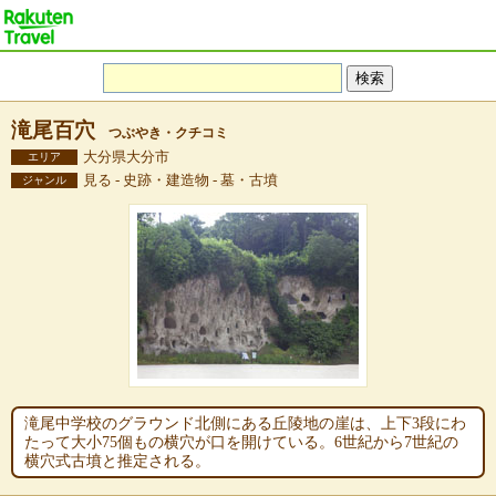
滝尾百穴
つぶやき・クチコミ
大分県大分市
エリア
見る - 史跡・建造物 - 墓・古墳
ジャンル
滝尾中学校のグラウンド北側にある丘陵地の崖は、上下3段にわ
たって大小75個もの横穴が口を開けている。6世紀から7世紀の
横穴式古墳と推定される。