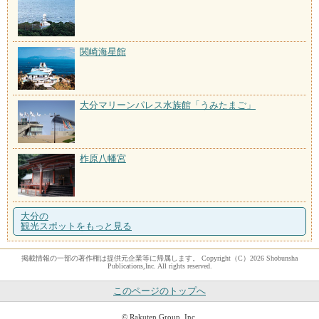
関崎海星館
大分マリーンパレス水族館「うみたまご」
柞原八幡宮
大分の
観光スポットをもっと見る
掲載情報の一部の著作権は提供元企業等に帰属します。 Copyright（C）2026 Shobunsha
Publications,Inc. All rights reserved.
このページのトップへ
© Rakuten Group, Inc.