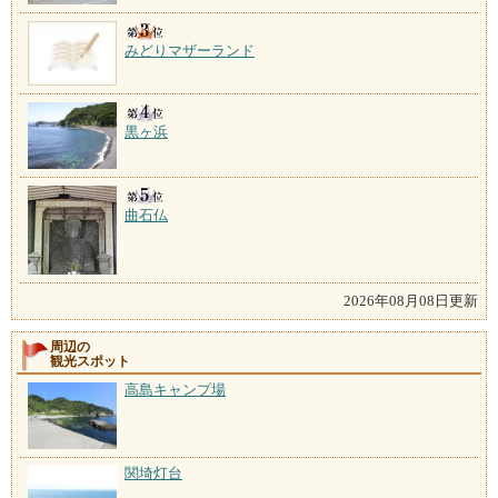
みどりマザーランド
黒ヶ浜
曲石仏
2026年08月08日更新
周辺の
観光スポット
高島キャンプ場
関埼灯台