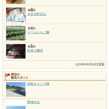
大分元町石仏
ドームいちご園
柞原八幡宮
2026年08月06日更新
周辺の
観光スポット
高島キャンプ場
関埼灯台