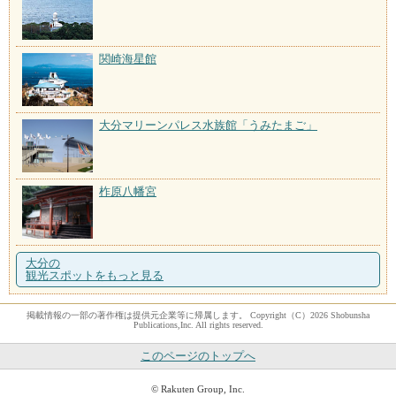
関崎海星館
大分マリーンパレス水族館「うみたまご」
柞原八幡宮
大分の
観光スポットをもっと見る
掲載情報の一部の著作権は提供元企業等に帰属します。 Copyright（C）2026 Shobunsha
Publications,Inc. All rights reserved.
このページのトップへ
© Rakuten Group, Inc.