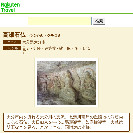
高瀬石仏
つぶやき・クチコミ
大分県大分市
エリア
見る - 史跡・建造物 - 碑・像・塚・石仏
ジャンル
群
大分市内を流れる大分川の支流、七瀬川南岸の丘陵地の洞窟内
にある石仏。大日如来を中心に馬頭観音、如意輪観音、大威徳
明王などを見ることができる。国指定の史跡。