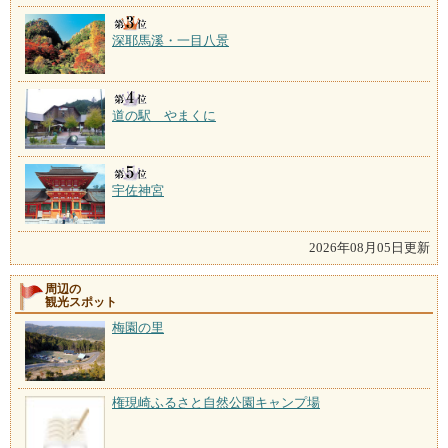
深耶馬溪・一目八景
道の駅 やまくに
宇佐神宮
2026年08月05日更新
周辺の
観光スポット
梅園の里
権現崎ふるさと自然公園キャンプ場