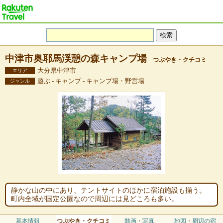
中津市奥耶馬渓憩の森キャンプ場
つぶやき・クチコミ
大分県中津市
エリア
遊ぶ - キャンプ - キャンプ場・野営場
ジャンル
静かな山の中にあり、テントサイトのほかに宿泊施設も揃う。
町内全域が国定公園なので周辺には見どころも多い。
基本情報
つぶやき・クチコミ
動画・写真
地図・周辺の宿