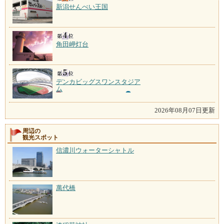
新潟せんべい王国
角田岬灯台
デンカビッグスワンスタジア
ム
2026年08月07日更新
周辺の
観光スポット
信濃川ウォーターシャトル
萬代橋