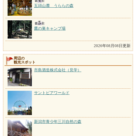
五頭山麓 うららの森
鷹の巣キャンプ場
2026年08月08日更新
周辺の
観光スポット
市島酒造株式会社（見学）
サントピアワールド
新潟市青少年三川自然の森