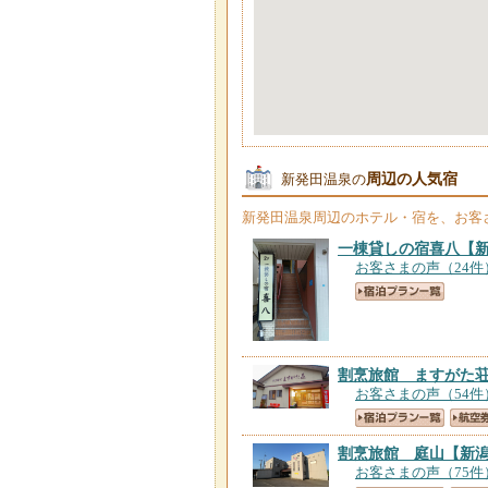
周辺の人気宿
新発田温泉の
新発田温泉
周辺のホテル・宿を、お客
一棟貸しの宿喜八
【
お客さまの声（24件
割烹旅館 ますがた
お客さまの声（54件
割烹旅館 庭山
【新
お客さまの声（75件