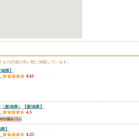
さまの評価が高い順に掲載しています。
新潟県】
）
4.61
荘（新潟県）
【新潟県】
）
4.5
潟県】
）
4.25