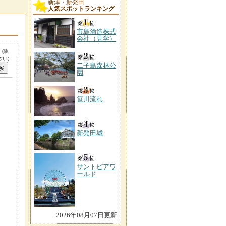
新津・新発田
人気スポットランキング
市島酒造株式
会社（見学）
。
(駅
い)
二子島森林公
園
笹川流れ
新発田城
サントピアワ
ールド
2026年08月07日更新