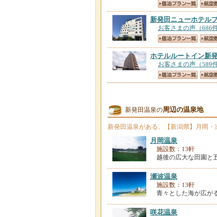
新発田ニューホテル
お客さまの声（686
ホテルルートイン新
お客さまの声（589
新発田第一ホテル
【
お客さまの声（511
周辺の温泉地
新発田温泉の
新発田温泉
がある、【新潟県】月岡・
月岡温泉
ホテル丸井
【新潟県
施設数：13軒
お客さまの声（440
越後の広大な田園と
瀬波温泉
施設数：13軒
青々とした海が広が
咲花温泉