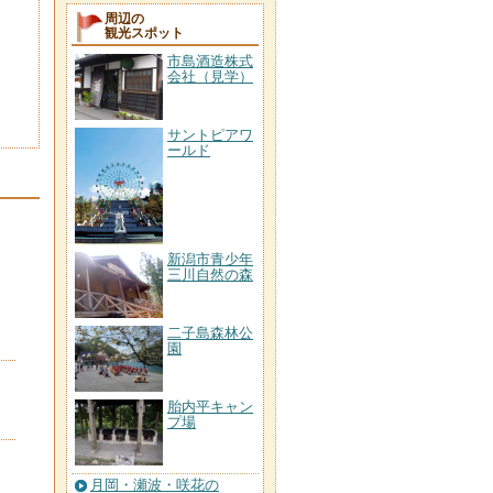
周辺の
観光スポット
市島酒造株式
会社（見学）
サントピアワ
ールド
新潟市青少年
三川自然の森
二子島森林公
園
胎内平キャン
プ場
月岡・瀬波・咲花の