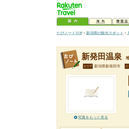
たびノートTOP
>
新潟県の観光スポット
>
新発田温泉
新潟県新発田市
エリア
ジ
写真をもっと見る