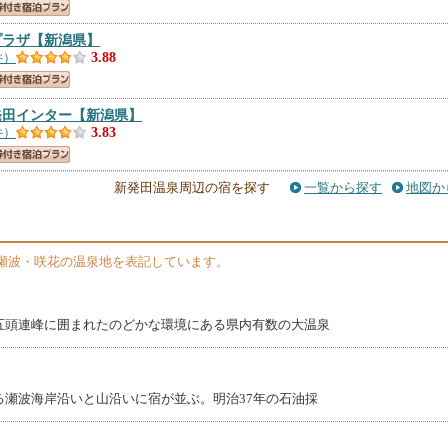
プラザ
【新潟県】
件）
3.88
発田インター
【新潟県】
件）
3.83
新潟県】
新発田温泉周辺の宿を探す
一覧から探す
地図か
件）
3.8
瀬波・咲花の温泉地を表記しています。
】
件）
3.73
五頭連峰に囲まれたのどかな環境にある県内有数の大温泉
る瀬波海岸沿いと山沿いに宿が並ぶ。明治37年の石油採