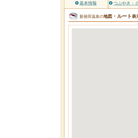
基本情報
つぶやき・
・ルート
地図
表
新発田温泉の