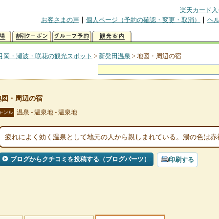
楽天カード入
お客さまの声
個人ページ（予約の確認・変更・取消）
ヘ
月岡・瀬波・咲花の観光スポット
>
新発田温泉
>
地図・周辺の宿
地図・周辺の宿
温泉 - 温泉地 - 温泉地
ャンル
疲れによく効く温泉として地元の人から親しまれている。湯の色は赤
ブログからクチコミを投稿する（ブログパーツ）
印刷する