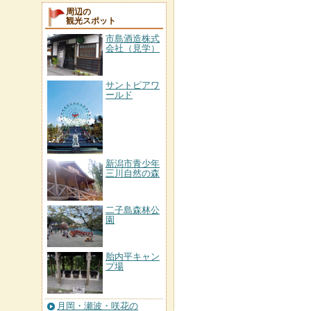
周辺の
観光スポット
市島酒造株式
会社（見学）
サントピアワ
ールド
新潟市青少年
三川自然の森
二子島森林公
園
胎内平キャン
プ場
月岡・瀬波・咲花の