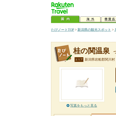
たびノートTOP
>
新潟県の観光スポット
>
桂の関温泉
新潟県岩船郡関川村
エリア
写真をもっと見る