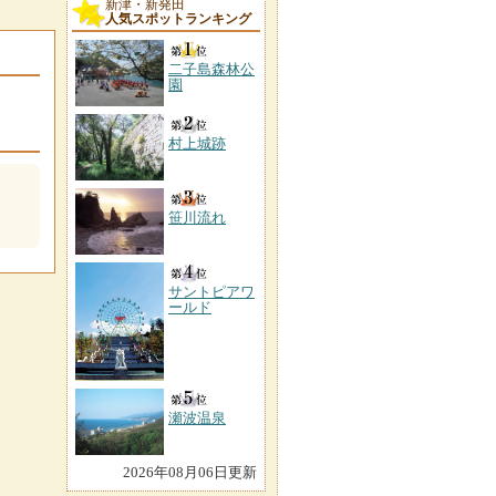
新津・新発田
人気スポットランキング
二子島森林公
園
村上城跡
笹川流れ
サントピアワ
ールド
瀬波温泉
2026年08月06日更新