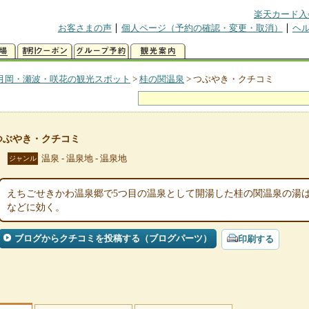
楽天カード入
お客さまの声
個人ページ（予約の確認・変更・取消）
ヘ
月岡・瀬波・咲花の観光スポット
>
桂の関温泉
>
つぶやき・クチコミ
つぶやき・クチコミ
温泉 - 温泉地 - 温泉地
ジャンル
えちごせきかわ温泉郷で5つ目の温泉として開湯した桂の関温泉の湯
などに効く。
ブログからクチコミを投稿する（ブログパーツ）
印刷する