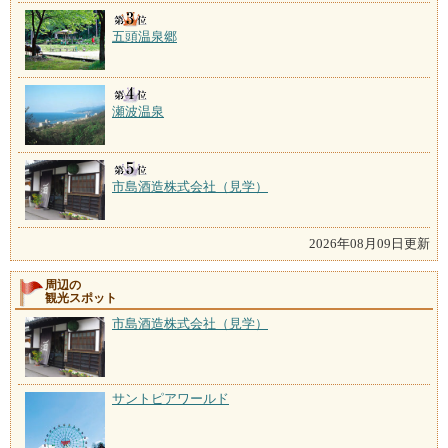
五頭温泉郷
瀬波温泉
市島酒造株式会社（見学）
2026年08月09日更新
周辺の
観光スポット
市島酒造株式会社（見学）
サントピアワールド