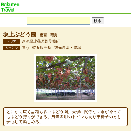
坂上ぶどう園
動画・写真
新潟県北蒲原郡聖籠町
エリア
買う - 物産販売所 - 観光農園・農場
ジャンル
とにかく広く品種も多いぶどう園。天候に関係なく雨が降って
もぶどう狩りができる。身障者用のトイレもあり車椅子の方も
安心して楽しめる。