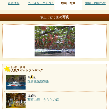
基本情報
つぶやき・クチコミ
動画・写真
地図・周辺の宿
写真
坂上ぶどう園の
新津・新発田
人気スポットランキング
粟島観光遊覧船
五頭山麓 うららの森