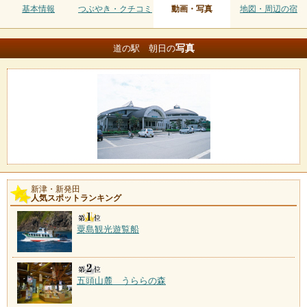
基本情報
つぶやき・クチコミ
動画・写真
地図・周辺の宿
写真
道の駅 朝日の
新津・新発田
人気スポットランキング
粟島観光遊覧船
五頭山麓 うららの森