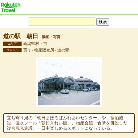
道の駅 朝日
動画・写真
新潟県村上市
エリア
買う - 物産販売所 - 道の駅
ジャンル
立ち寄り湯の「朝日まほろばふれあいセンター」や、宿泊施
設、温水プール「朝日きれい館」、物産会館、食堂を併設した
複合観光施設。一日中楽しめるスポットになっている。