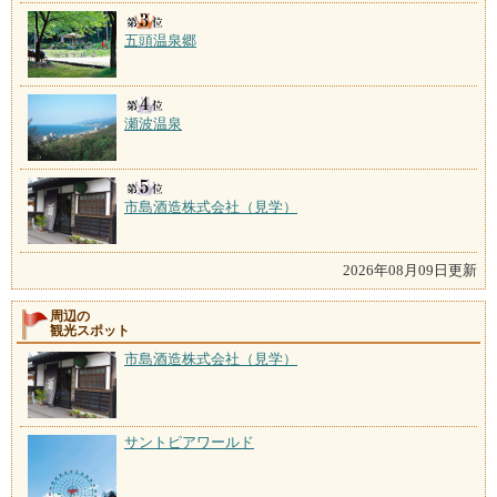
五頭温泉郷
瀬波温泉
市島酒造株式会社（見学）
2026年08月09日更新
周辺の
観光スポット
市島酒造株式会社（見学）
サントピアワールド