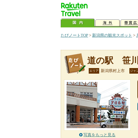
たびノートTOP
>
新潟県の観光スポット
>
道の駅 笹
新潟県村上市
エリア
ジャ
写真をもっと見る