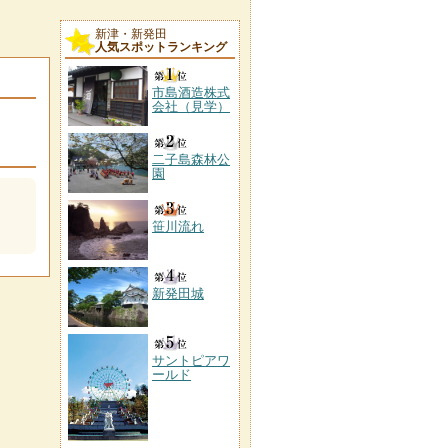
新津・新発田
人気スポットランキング
市島酒造株式
会社（見学）
二子島森林公
園
笹川流れ
新発田城
サントピアワ
ールド