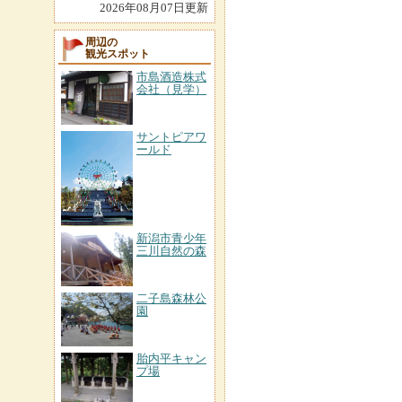
2026年08月07日更新
周辺の
観光スポット
市島酒造株式
会社（見学）
サントピアワ
ールド
新潟市青少年
三川自然の森
二子島森林公
園
胎内平キャン
プ場