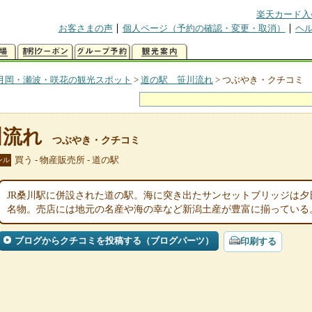
楽天カード入
お客さまの声
個人ページ（予約の確認・変更・取消）
ヘ
月岡・瀬波・咲花の観光スポット
>
道の駅 笹川流れ
>
つぶやき・クチコミ
川流れ
つぶやき・クチコミ
買う - 物産販売所 - 道の駅
ンル
JR桑川駅に併設された道の駅。海に突き出たサンセットブリッジは
名物。売店には地元の名産や海の幸など新潟土産が豊富に揃っている
ブログからクチコミを投稿する（ブログパーツ）
印刷する