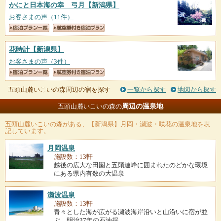
かにと日本海の幸 弓月
【新潟県】
お客さまの声（11件）
花時計
【新潟県】
お客さまの声（3件）
五頭山麓いこいの森周辺の宿を探す
一覧から探す
地図から探す
周辺の温泉地
五頭山麓いこいの森の
五頭山麓いこいの森
がある、【新潟県】月岡・瀬波・咲花の温泉地を表
記しています。
月岡温泉
施設数：13軒
越後の広大な田園と五頭連峰に囲まれたのどかな環境
にある県内有数の大温泉
瀬波温泉
施設数：13軒
青々とした海が広がる瀬波海岸沿いと山沿いに宿が並
ぶ。明治37年の石油採