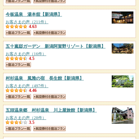
今板温泉 湯本舘
【新潟県】
お客さまの声（211件）
4.63
五十嵐邸ガーデン 新潟阿賀野リゾート
【新潟県】
お客さまの声（16件）
4.5
村杉温泉 風雅の宿 長生館
【新潟県】
お客さまの声（497件）
4.46
五頭温泉郷 村杉温泉 川上屋旅館
【新潟県】
お客さまの声（28件）
3.5