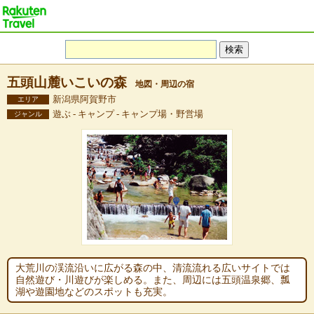
五頭山麓いこいの森
地図・周辺の宿
新潟県阿賀野市
エリア
遊ぶ - キャンプ - キャンプ場・野営場
ジャンル
大荒川の渓流沿いに広がる森の中、清流流れる広いサイトでは
自然遊び・川遊びが楽しめる。また、周辺には五頭温泉郷、瓢
湖や遊園地などのスポットも充実。