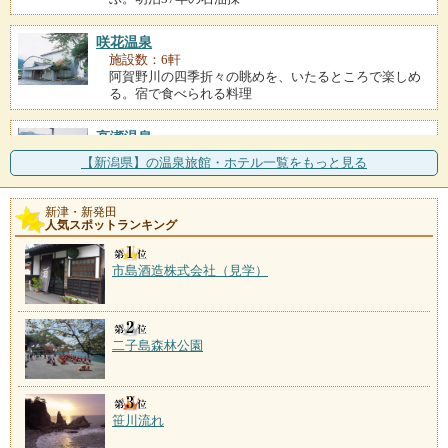
咲花温泉
施設数：6軒
阿賀野川の四季折々の眺めを、いたるところで楽しめ
る。宿で食べられる料理
高瀬温泉
施設数：4軒
【新潟県】の温泉旅館・ホテル一覧をもっと見る
多くの旅館と土産屋や料理屋が立ち並ぶ賑やかな温泉
街。近くには高瀬公園を
新津・新発田
人気スポットランキング
村杉温泉
施設数：3軒
700年近い歴史を持つ杉の香漂う湯の街。湯はラジウム
市島酒造株式会社（見学）
を多く含んでいて、
二子島森林公園
笹川流れ