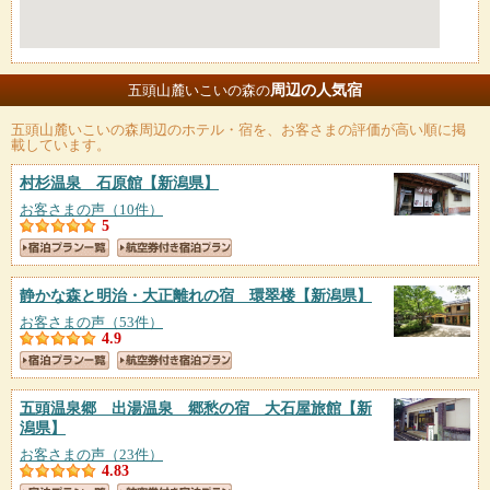
周辺の人気宿
五頭山麓いこいの森の
五頭山麓いこいの森
周辺のホテル・宿を、お客さまの評価が高い順に掲
載しています。
村杉温泉 石原館
【新潟県】
お客さまの声（10件）
5
静かな森と明治・大正離れの宿 環翠楼
【新潟県】
お客さまの声（53件）
4.9
五頭温泉郷 出湯温泉 郷愁の宿 大石屋旅館
【新
潟県】
お客さまの声（23件）
4.83