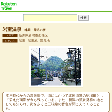
岩室温泉
地図・周辺の宿
新潟県新潟市西蒲区
エリア
温泉 - 温泉地 - 温泉地
ジャンル
江戸時代からの温泉場で、街にはかつて北国街道の宿場町とし
て栄えた面影が今も残っている。また、新潟の芸妓発祥の地と
しても知られ、街を歩くと三味線の音色が聞こえてくること
も。