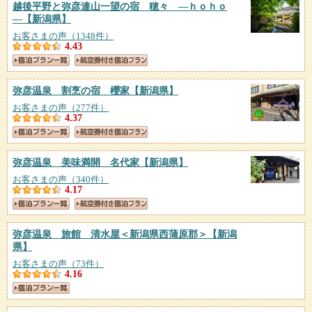
越後平野と弥彦連山一望の宿 穂々 ―ｈｏｈｏ
―
【新潟県】
お客さまの声（1348件）
4.43
弥彦温泉 割烹の宿 櫻家
【新潟県】
お客さまの声（277件）
4.37
弥彦温泉 美味満開 名代家
【新潟県】
お客さまの声（340件）
4.17
弥彦温泉 旅館 清水屋＜新潟県西蒲原郡＞
【新潟
県】
お客さまの声（73件）
4.16