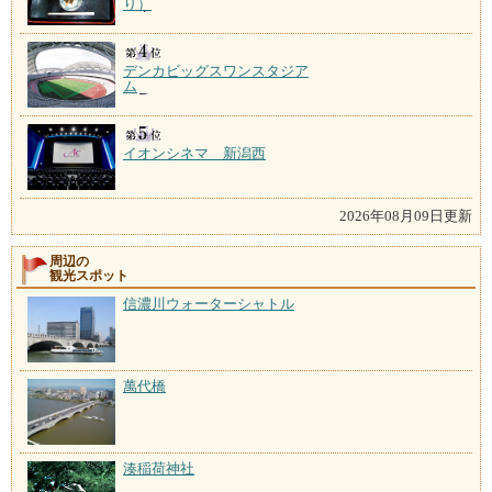
り）
デンカビッグスワンスタジア
ム
イオンシネマ 新潟西
2026年08月09日更新
周辺の
観光スポット
信濃川ウォーターシャトル
萬代橋
湊稲荷神社