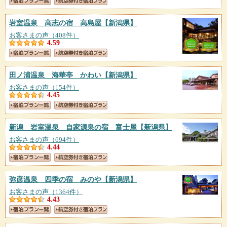
岩室温泉 高志の宿 高島屋
【新潟県】
お客さまの声（408件）
4.59
田ノ浦温泉 海華亭 かわい
【新潟県】
お客さまの声（154件）
4.45
新潟 岩室温泉 自家源泉の宿 富士屋
【新潟県】
お客さまの声（694件）
4.44
弥彦温泉 四季の宿 みのや
【新潟県】
お客さまの声（1364件）
4.43