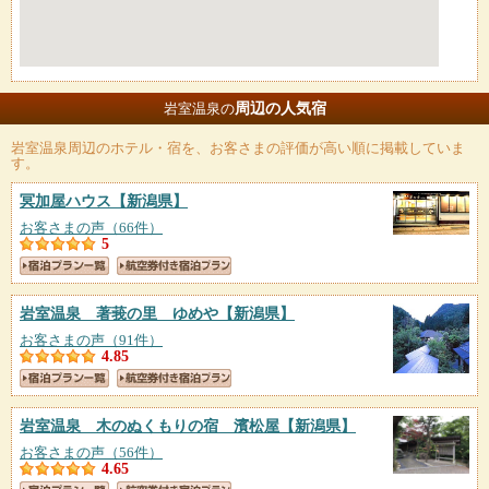
周辺の人気宿
岩室温泉の
岩室温泉
周辺のホテル・宿を、お客さまの評価が高い順に掲載していま
す。
冥加屋ハウス
【新潟県】
お客さまの声（66件）
5
岩室温泉 著莪の里 ゆめや
【新潟県】
お客さまの声（91件）
4.85
岩室温泉 木のぬくもりの宿 濱松屋
【新潟県】
お客さまの声（56件）
4.65