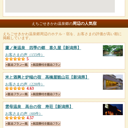
周辺の人気宿
えちごせきかわ温泉郷の
えちごせきかわ温泉郷
周辺のホテル・宿を、お客さまの評価が高い順に
掲載しています。
鷹ノ巣温泉 四季の郷 喜久屋
【新潟県】
お客さまの声（155件）
5
米と酒興と炉端の宿 高橋屋観山荘
【新潟県】
お客さまの声（228件）
4.63
雲母温泉 高台の宿 寿荘
【新潟県】
お客さまの声（60件）
4.57