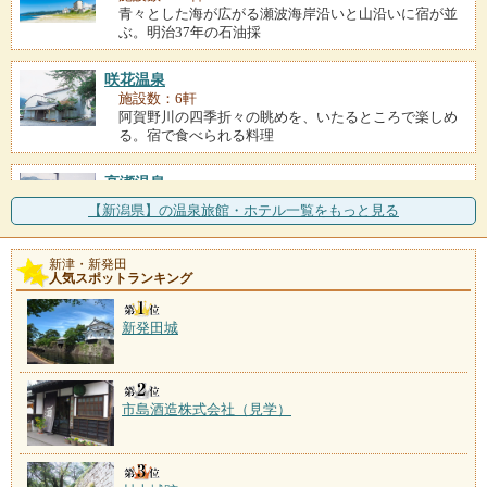
青々とした海が広がる瀬波海岸沿いと山沿いに宿が並
ぶ。明治37年の石油採
咲花温泉
施設数：6軒
阿賀野川の四季折々の眺めを、いたるところで楽しめ
る。宿で食べられる料理
高瀬温泉
施設数：4軒
【新潟県】の温泉旅館・ホテル一覧をもっと見る
多くの旅館と土産屋や料理屋が立ち並ぶ賑やかな温泉
街。近くには高瀬公園を
新津・新発田
人気スポットランキング
村杉温泉
施設数：3軒
700年近い歴史を持つ杉の香漂う湯の街。湯はラジウム
新発田城
を多く含んでいて、
市島酒造株式会社（見学）