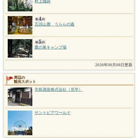
村上城跡
五頭山麓 うららの森
鷹の巣キャンプ場
2026年08月08日更新
周辺の
観光スポット
市島酒造株式会社（見学）
サントピアワールド