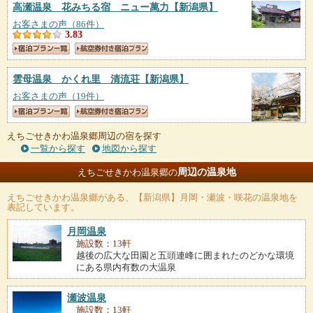
高瀬温泉 花みちる宿 ニュー萬力
【新潟県】
お客さまの声（86件）
3.83
雲母温泉 かくれ里 清流荘
【新潟県】
お客さまの声（19件）
えちごせきかわ温泉郷周辺の宿を探す
一覧から探す
地図から探す
周辺の温泉地
えちごせきかわ温泉郷の
えちごせきかわ温泉郷
がある、【新潟県】月岡・瀬波・咲花の温泉地を
表記しています。
月岡温泉
施設数：13軒
越後の広大な田園と五頭連峰に囲まれたのどかな環境
にある県内有数の大温泉
瀬波温泉
施設数：13軒