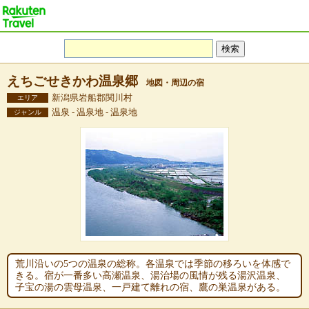
えちごせきかわ温泉郷
地図・周辺の宿
新潟県岩船郡関川村
エリア
温泉 - 温泉地 - 温泉地
ジャンル
荒川沿いの5つの温泉の総称。各温泉では季節の移ろいを体感で
きる。宿が一番多い高瀬温泉、湯治場の風情が残る湯沢温泉、
子宝の湯の雲母温泉、一戸建て離れの宿、鷹の巣温泉がある。