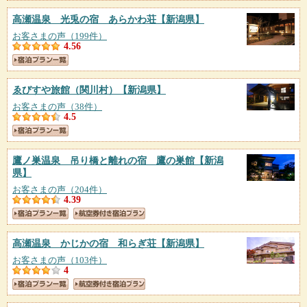
高瀬温泉 光兎の宿 あらかわ荘
【新潟県】
お客さまの声（199件）
4.56
ゑびすや旅館（関川村）
【新潟県】
お客さまの声（38件）
4.5
鷹ノ巣温泉 吊り橋と離れの宿 鷹の巣館
【新潟
県】
お客さまの声（204件）
4.39
高瀬温泉 かじかの宿 和らぎ荘
【新潟県】
お客さまの声（103件）
4