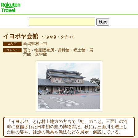
イヨボヤ会館
つぶやき・クチコミ
新潟県村上市
エリア
買う - 物産販売所 - 資料館・郷土館・展
ジャンル
示館・文学館
「イヨボヤ」とは村上地方の方言で「鮭」のこと。三面川の河
畔に整備された日本初の鮭の博物館だ。秋には三面川を遡上し
た鮭の姿や、鮭漁の漁具や漁法などを展示・解説している。