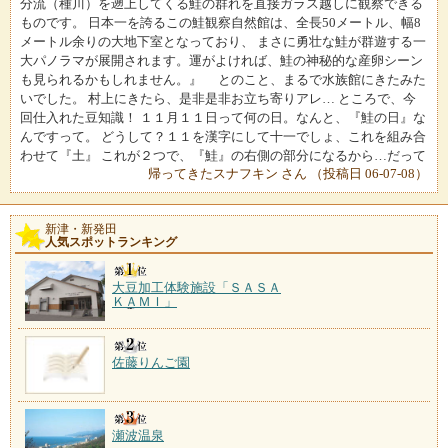
分流（種川）を遡上してくる鮭の群れを直接ガラス越しに観察できる
ものです。 日本一を誇るこの鮭観察自然館は、全長50メートル、幅8
メートル余りの大地下室となっており、 まさに勇壮な鮭が群遊する一
大パノラマが展開されます。運がよければ、鮭の神秘的な産卵シーン
も見られるかもしれません。』 とのこと、まるで水族館にきたみた
いでした。 村上にきたら、是非是非お立ち寄りアレ… ところで、今
回仕入れた豆知識！ １１月１１日って何の日。なんと、『鮭の日』な
んですって。 どうして？１１を漢字にして十一でしょ、これを組み合
わせて『土』 これが２つで、『鮭』の右側の部分になるから…だって
帰ってきたスナフキン さん （投稿日 06-07-08）
新津・新発田
人気スポットランキング
大豆加工体験施設「ＳＡＳＡ
ＫＡＭＩ」
佐藤りんご園
瀬波温泉