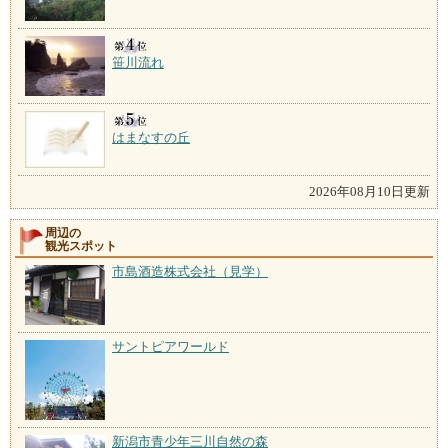
笹川流れ
はまなすの丘
2026年08月10日更新
周辺の
観光スポット
市島酒造株式会社（見学）
サントピアワールド
新潟市青少年三川自然の森