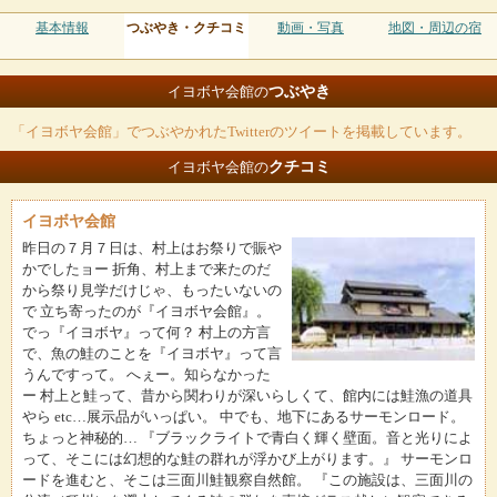
基本情報
つぶやき・クチコミ
動画・写真
地図・周辺の宿
つぶやき
イヨボヤ会館の
「イヨボヤ会館」でつぶやかれたTwitterのツイートを掲載しています。
クチコミ
イヨボヤ会館の
イヨボヤ会館
昨日の７月７日は、村上はお祭りで賑や
かでしたョー 折角、村上まで来たのだ
から祭り見学だけじゃ、もったいないの
で 立ち寄ったのが『イヨボヤ会館』。
でっ『イヨボヤ』って何？ 村上の方言
で、魚の鮭のことを『イヨボヤ』って言
うんですって。 へぇー。知らなかった
ー 村上と鮭って、昔から関わりが深いらしくて、館内には鮭漁の道具
やら etc…展示品がいっぱい。 中でも、地下にあるサーモンロード。
ちょっと神秘的… 『ブラックライトで青白く輝く壁面。音と光りによ
って、そこには幻想的な鮭の群れが浮かび上がります。』 サーモンロ
ードを進むと、そこは三面川鮭観察自然館。 『この施設は、三面川の