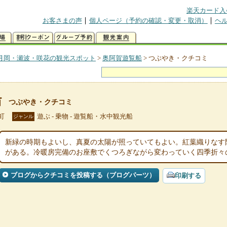
楽天カード入
お客さまの声
個人ページ（予約の確認・変更・取消）
ヘ
月岡・瀬波・咲花の観光スポット
>
奥阿賀遊覧船
>
つぶやき・クチコミ
船
つぶやき・クチコミ
町
遊ぶ - 乗物 - 遊覧船・水中観光船
ジャンル
新緑の時期もよいし、真夏の太陽が照っていてもよい。紅葉織りなす
がある。冷暖房完備のお座敷でくつろぎながら変わっていく四季折々
ブログからクチコミを投稿する（ブログパーツ）
印刷する