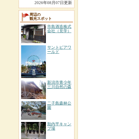
2026年08月07日更新
周辺の
観光スポット
市島酒造株式
会社（見学）
サントピアワ
ールド
新潟市青少年
三川自然の森
二子島森林公
園
胎内平キャン
プ場