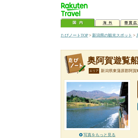
たびノートTOP
>
新潟県の観光スポット
>
奥阿賀遊覧
新潟県東蒲原郡阿賀
エリア
写真をもっと見る