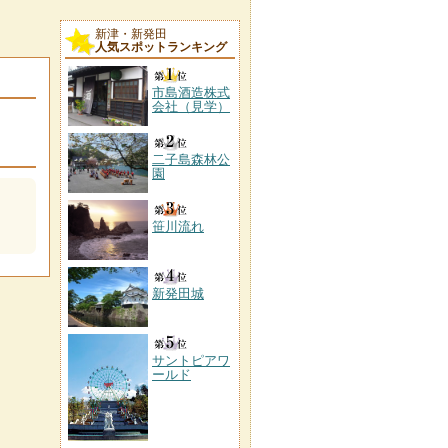
新津・新発田
人気スポットランキング
市島酒造株式
会社（見学）
二子島森林公
園
笹川流れ
新発田城
サントピアワ
ールド