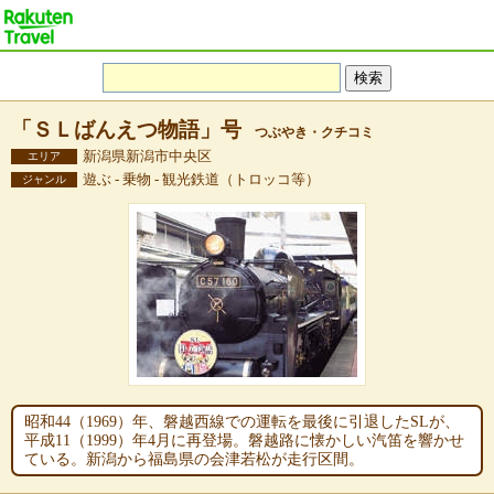
「ＳＬばんえつ物語」号
つぶやき・クチコミ
新潟県新潟市中央区
エリア
遊ぶ - 乗物 - 観光鉄道（トロッコ等）
ジャンル
昭和44（1969）年、磐越西線での運転を最後に引退したSLが、
平成11（1999）年4月に再登場。磐越路に懐かしい汽笛を響かせ
ている。新潟から福島県の会津若松が走行区間。