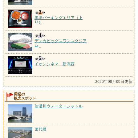
黒埼パーキングエリア（上
り）
デンカビッグスワンスタジア
ム
イオンシネマ 新潟西
2026年08月09日更新
周辺の
観光スポット
信濃川ウォーターシャトル
萬代橋