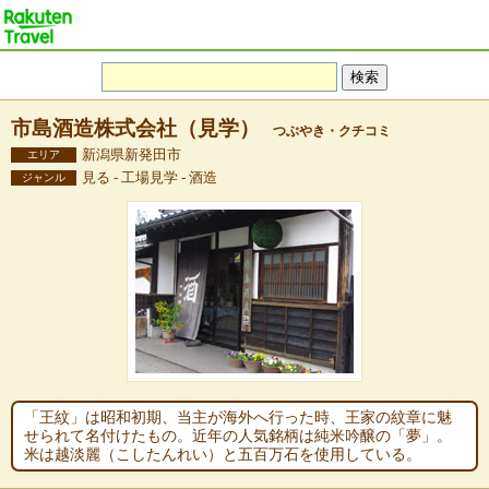
市島酒造株式会社（見学）
つぶやき・クチコミ
新潟県新発田市
エリア
見る - 工場見学 - 酒造
ジャンル
「王紋」は昭和初期、当主が海外へ行った時、王家の紋章に魅
せられて名付けたもの。近年の人気銘柄は純米吟醸の「夢」。
米は越淡麗（こしたんれい）と五百万石を使用している。