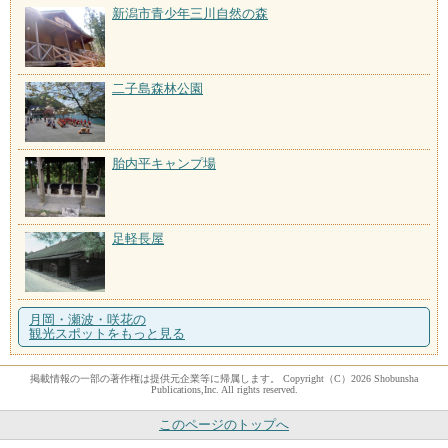
新潟市青少年三川自然の森
二子島森林公園
胎内平キャンプ場
足軽長屋
月岡・瀬波・咲花の
観光スポットをもっと見る
掲載情報の一部の著作権は提供元企業等に帰属します。 Copyright（C）2026 Shobunsha
Publications,Inc. All rights reserved.
このページのトップへ