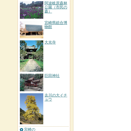
阿波岐原森林
公園（市民の
森）
宮崎県総合博
物館
大光寺
巨田神社
去川の大イチ
ョウ
宮崎の