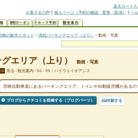
楽天カード入
お客さまの声
個人ページ（予約の確認・変更・取消）
ヘ
宮崎の観光スポット
>
清武パーキングエリア（上り）
>
動画・写真
ングエリア（上り）
動画・写真
見る - 観光案内 - SA・PA・ハイウェイオアシス
ンル
宮崎自動車道にあるパーキングエリア。トイレや自動販売機があるの
ブログからクチコミを投稿する（ブログパーツ）
印刷する