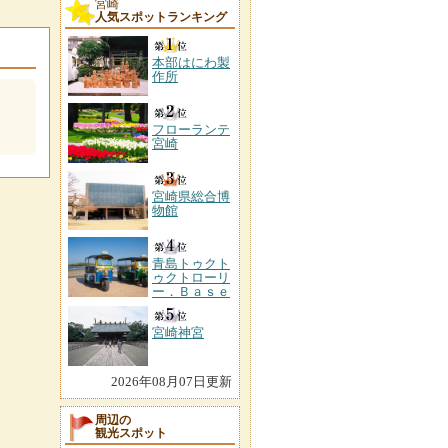
宮崎
人気スポットランキング
本部はにわ製
作所
フローランテ
宮崎
宮崎県総合博
物館
青島トゥクト
ゥクトローリ
ー．Ｂａｓｅ
宮崎神宮
2026年08月07日更新
周辺の
観光スポット