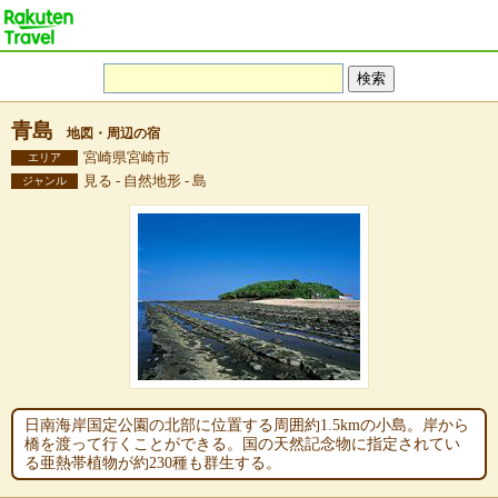
青島
地図・周辺の宿
宮崎県宮崎市
エリア
見る - 自然地形 - 島
ジャンル
日南海岸国定公園の北部に位置する周囲約1.5kmの小島。岸から
橋を渡って行くことができる。国の天然記念物に指定されてい
る亜熱帯植物が約230種も群生する。