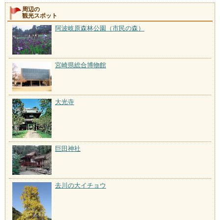
周辺の
観光スポット
阿波岐原森林公園（市民の森）
宮崎県総合博物館
大光寺
巨田神社
去川の大イチョウ