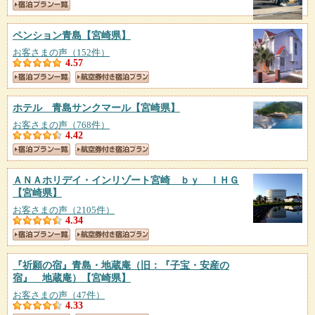
ペンション青島
【宮崎県】
お客さまの声（152件）
4.57
ホテル 青島サンクマール
【宮崎県】
お客さまの声（768件）
4.42
ＡＮＡホリデイ・インリゾート宮崎 ｂｙ ＩＨＧ
【宮崎県】
お客さまの声（2105件）
4.34
『祈願の宿』青島・地蔵庵（旧：『子宝・安産の
宿』 地蔵庵）
【宮崎県】
お客さまの声（47件）
4.33