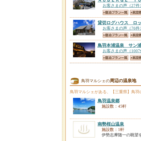
ＡＵＢＥＲＧＥ Ｙ
お客さまの声（27件
貸切ログハウス ロ
お客さまの声（76件
鳥羽本浦温泉 サン
お客さまの声（100
民宿美浦荘
【三重県
お客さまの声（186
周辺の温泉地
鳥羽マルシェの
伊勢志摩の波音 海
鳥羽マルシェ
がある、【三重県】鳥羽
お客さまの声（243
鳥羽温泉郷
施設数：45軒
ＫＫＲ鳥羽 いそぶ
お客さまの声（216
南勢桜山温泉
施設数：1軒
伊勢志摩随一の眺望
浜辺の宿かめや
【三