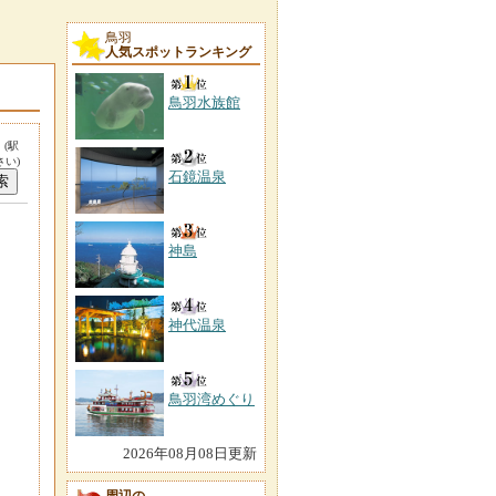
鳥羽
人気スポットランキング
鳥羽水族館
。
(駅
い)
石鏡温泉
神島
神代温泉
鳥羽湾めぐり
2026年08月08日更新