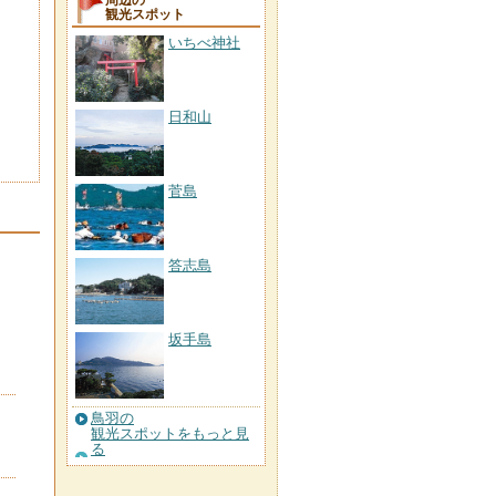
周辺の
観光スポット
いちべ神社
日和山
菅島
答志島
坂手島
鳥羽の
観光スポットをもっと見
る