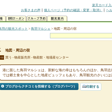
楽天カード入
お客さまの声
個人ページ（予約の確認・変更・取消）
ヘ
鳥羽の観光スポット
>
鳥羽マルシェ
>
地図・周辺の宿
ェ
地図・周辺の宿
買う - 物産販売所 - 物産館・地場産センター
ンル
港に面した鳥羽マルシェは、新鮮な海の幸はもちろんのほか、鳥羽志
では郷土食を中心とした地産ビュッフェもあり、鳥羽観光のさいには
ブログからクチコミを投稿する（ブログパーツ）
印刷する