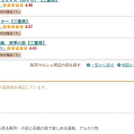
ＵＳＵＲＡ（ゆすら）
【三重県】
）
4.86
ッキー
【三重県】
）
4.67
浦島 悠季の里
【三重県】
7件）
4.65
】
鳥羽マルシェ周辺の宿を探す
一覧から探す
地図か
件）
4.65
楼
【三重県】
の温泉地を表記しています。
件）
4.63
え荘（国家公務員共済組合連合会鳥羽保養所）
【三重県】
件）
4.63
を誇る鳥羽・小浜と石鏡の宿で楽しめる温泉。アルカリ性
重県】