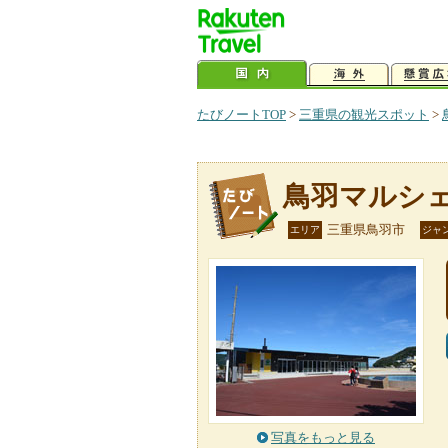
たびノートTOP
>
三重県の観光スポット
>
鳥羽マルシ
三重県鳥羽市
エリア
ジャ
写真をもっと見る