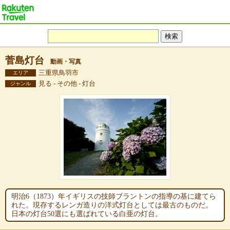
菅島灯台
動画・写真
三重県鳥羽市
エリア
見る - その他 - 灯台
ジャンル
明治6（1873）年イギリスの技師ブラントンの指導の基に建てら
れた。現存するレンガ造りの洋式灯台としては最古のものだ。
日本の灯台50選にも選ばれている白亜の灯台。