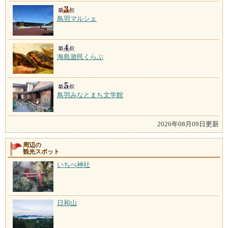
鳥羽マルシェ
海島遊民くらぶ
鳥羽みなとまち文学館
2026年08月09日更新
周辺の
観光スポット
いちべ神社
日和山